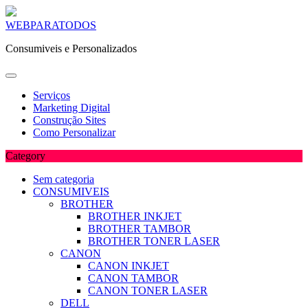
Skip
WEBPARATODOS
to
Consumiveis e Personalizados
content
Serviços
Marketing Digital
Construção Sites
Como Personalizar
Category
Sem categoria
CONSUMIVEIS
BROTHER
BROTHER INKJET
BROTHER TAMBOR
BROTHER TONER LASER
CANON
CANON INKJET
CANON TAMBOR
CANON TONER LASER
DELL