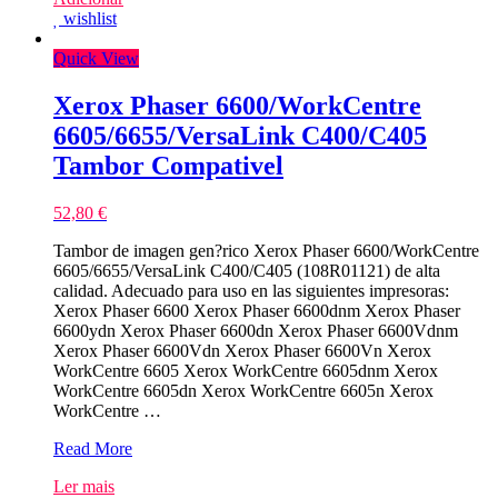
wishlist
Quick View
Xerox Phaser 6600/WorkCentre
6605/6655/VersaLink C400/C405
Tambor Compativel
52,80
€
Tambor de imagen gen?rico Xerox Phaser 6600/WorkCentre
6605/6655/VersaLink C400/C405 (108R01121) de alta
calidad. Adecuado para uso en las siguientes impresoras:
Xerox Phaser 6600 Xerox Phaser 6600dnm Xerox Phaser
6600ydn Xerox Phaser 6600dn Xerox Phaser 6600Vdnm
Xerox Phaser 6600Vdn Xerox Phaser 6600Vn Xerox
WorkCentre 6605 Xerox WorkCentre 6605dnm Xerox
WorkCentre 6605dn Xerox WorkCentre 6605n Xerox
WorkCentre …
Xerox
Read More
Phaser
Ler mais
6600/WorkCentre