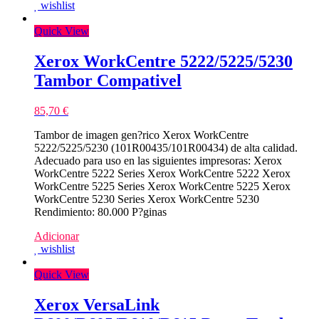
wishlist
6605/6655/VersaLink
C400/C405
Quick View
Tambor
Compativel
Xerox WorkCentre 5222/5225/5230
Tambor Compativel
85,70
€
Tambor de imagen gen?rico Xerox WorkCentre
5222/5225/5230 (101R00435/101R00434) de alta calidad.
Adecuado para uso en las siguientes impresoras: Xerox
WorkCentre 5222 Series Xerox WorkCentre 5222 Xerox
WorkCentre 5225 Series Xerox WorkCentre 5225 Xerox
WorkCentre 5230 Series Xerox WorkCentre 5230
Rendimiento: 80.000 P?ginas
Adicionar
wishlist
Quick View
Xerox VersaLink