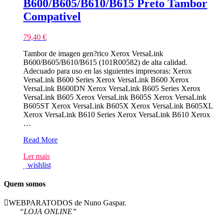
B600/B605/B610/B615 Preto Tambor
Compativel
79,40
€
Tambor de imagen gen?rico Xerox VersaLink
B600/B605/B610/B615 (101R00582) de alta calidad.
Adecuado para uso en las siguientes impresoras: Xerox
VersaLink B600 Series Xerox VersaLink B600 Xerox
VersaLink B600DN Xerox VersaLink B605 Series Xerox
VersaLink B605 Xerox VersaLink B605S Xerox VersaLink
B605ST Xerox VersaLink B605X Xerox VersaLink B605XL
Xerox VersaLink B610 Series Xerox VersaLink B610 Xerox
…
Xerox
Read More
VersaLink
Ler mais
B600/B605/B610/B615
wishlist
Preto
Tambor
Compativel
Quem somos
WEBPARATODOS de Nuno Gaspar.
“LOJA ONLINE”