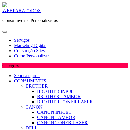
Skip
WEBPARATODOS
to
Consumiveis e Personalizados
content
Serviços
Marketing Digital
Construção Sites
Como Personalizar
Category
Sem categoria
CONSUMIVEIS
BROTHER
BROTHER INKJET
BROTHER TAMBOR
BROTHER TONER LASER
CANON
CANON INKJET
CANON TAMBOR
CANON TONER LASER
DELL