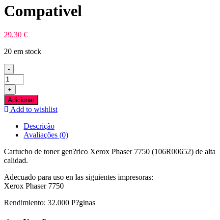
Compativel
29,30
€
20 em stock
-
Quantidade
de
+
Xerox
Adicionar
Phaser
Add to wishlist
7750
Preto
Descrição
Toner
Avaliações (0)
Compativel
Cartucho de toner gen?rico Xerox Phaser 7750 (106R00652) de alta
calidad.
Adecuado para uso en las siguientes impresoras:
Xerox Phaser 7750
Rendimiento: 32.000 P?ginas