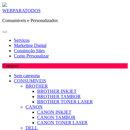
Skip
WEBPARATODOS
to
Consumiveis e Personalizados
content
Serviços
Marketing Digital
Construção Sites
Como Personalizar
Category
Sem categoria
CONSUMIVEIS
BROTHER
BROTHER INKJET
BROTHER TAMBOR
BROTHER TONER LASER
CANON
CANON INKJET
CANON TAMBOR
CANON TONER LASER
DELL