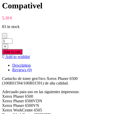
Compativel
5,10
€
83 in stock
-
Xerox
Phaser
+
6500
Add to cart
Azul
Add to wishlist
Toner
Compativel
Description
quantity
Reviews (0)
Cartucho de toner gen?rico Xerox Phaser 6500
(106R01594/106R01591) de alta calidad.
Adecuado para uso en las siguientes impresoras:
Xerox Phaser 6500
Xerox Phaser 6500VDN
Xerox Phaser 6500VN
Xerox WorkCentre 6505