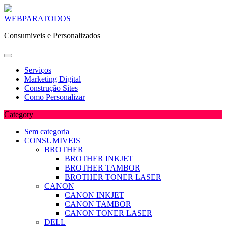
Skip
WEBPARATODOS
to
Consumiveis e Personalizados
content
Serviços
Marketing Digital
Construção Sites
Como Personalizar
Category
Sem categoria
CONSUMIVEIS
BROTHER
BROTHER INKJET
BROTHER TAMBOR
BROTHER TONER LASER
CANON
CANON INKJET
CANON TAMBOR
CANON TONER LASER
DELL