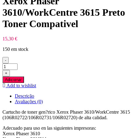
Xerox Phaser
3610/WorkCentre 3615 Preto
Toner Compativel
15,30
€
150 em stock
-
Quantidade
de
+
Xerox
Adicionar
Phaser
Add to wishlist
3610/WorkCentre
3615
Descrição
Preto
Avaliações (0)
Toner
Compativel
Cartucho de toner gen?rico Xerox Phaser 3610/WorkCentre 3615
(106R02722/106R02731/106R02720) de alta calidad.
Adecuado para uso en las siguientes impresoras:
Xerox Phaser 3610