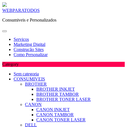
Skip
WEBPARATODOS
to
Consumiveis e Personalizados
content
Serviços
Marketing Digital
Construção Sites
Como Personalizar
Category
Sem categoria
CONSUMIVEIS
BROTHER
BROTHER INKJET
BROTHER TAMBOR
BROTHER TONER LASER
CANON
CANON INKJET
CANON TAMBOR
CANON TONER LASER
DELL