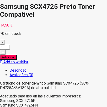
Samsung SCX4725 Preto Toner
Compativel
14,50
€
70 em stock
-
Quantidade
de
+
Samsung
Adicionar
SCX4725
Add to wishlist
Preto
Toner
Descrição
Compativel
Avaliações (0)
Cartucho de toner gen?rico Samsung SCX4725 (SCX-
D4725A/SV189A) de alta calidad.
Adecuado para uso en las siguientes impresoras:
Samsung SCX 4725F
Samsung SCX 4725FN