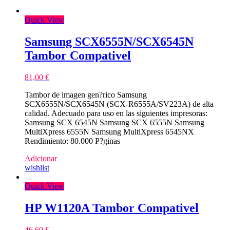
Quick View
Samsung SCX6555N/SCX6545N
Tambor Compativel
81,00
€
Tambor de imagen gen?rico Samsung
SCX6555N/SCX6545N (SCX-R6555A/SV223A) de alta
calidad. Adecuado para uso en las siguientes impresoras:
Samsung SCX 6545N Samsung SCX 6555N Samsung
MultiXpress 6555N Samsung MultiXpress 6545NX
Rendimiento: 80.000 P?ginas
Adicionar
wishlist
Quick View
HP W1120A Tambor Compativel
46,60
€