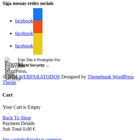
Siga nossas redes sociais
facebook
facebook
facebook
Este Site é Protegido Por
Shield Security
→
© 2024
WEBPARATODOS
Designed by
Themehunk WordPress
Theme
Cart
Your Cart is Empty
Back To Shop
Payment Details
Sub Total
0,00
€
Ver carrinho
Finalizar compras