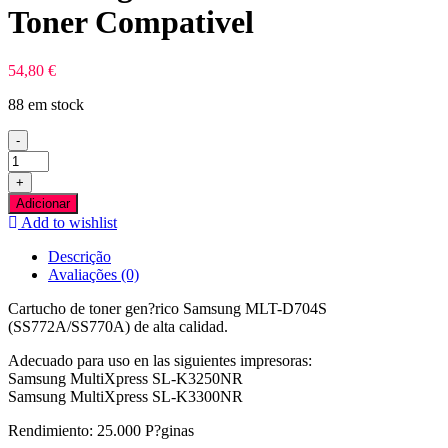
Toner Compativel
54,80
€
88 em stock
-
Quantidade
de
+
Samsung
Adicionar
MLT-
Add to wishlist
D704S
Preto
Descrição
Toner
Avaliações (0)
Compativel
Cartucho de toner gen?rico Samsung MLT-D704S
(SS772A/SS770A) de alta calidad.
Adecuado para uso en las siguientes impresoras:
Samsung MultiXpress SL-K3250NR
Samsung MultiXpress SL-K3300NR
Rendimiento: 25.000 P?ginas