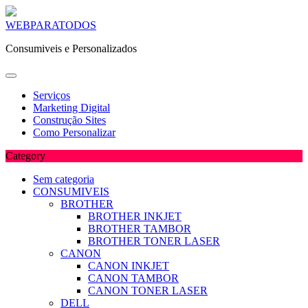
Skip
WEBPARATODOS
to
Consumiveis e Personalizados
content
Serviços
Marketing Digital
Construção Sites
Como Personalizar
Category
Sem categoria
CONSUMIVEIS
BROTHER
BROTHER INKJET
BROTHER TAMBOR
BROTHER TONER LASER
CANON
CANON INKJET
CANON TAMBOR
CANON TONER LASER
DELL