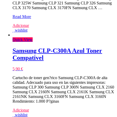
CLP 325W Samsung CLP 321 Samsung CLP 326 Samsung
CLX 3170 Samsung CLX 3170FN Samsung CLX …
Samsung
Read More
CLT-
Adicionar
M4092S/CLT-
wishlist
M4072S
Magenta
Quick View
Toner
Compativel
Samsung CLP-C300A Azul Toner
Compativel
5,90
€
Cartucho de toner gen?rico Samsung CLP-C300A de alta
calidad. Adecuado para uso en las siguientes impresoras:
Samsung CLP 300 Samsung CLP 300N Samsung CLX 2160
Samsung CLX 2160N Samsung CLX 2161K Samsung CLX
2161NK Samsung CLX 3160FN Samsung CLX 3160N
Rendimiento: 1.000 P?ginas
Adicionar
wishlist