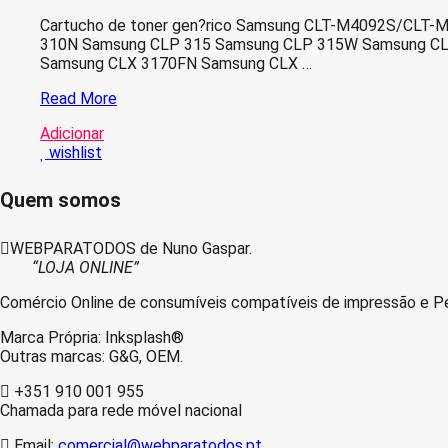
Cartucho de toner gen?rico Samsung CLT-M4092S/CLT-M4
310N Samsung CLP 315 Samsung CLP 315W Samsung CL
Samsung CLX 3170FN Samsung CLX …
Samsung
Read More
CLT-
Adicionar
M4092S/CLT-
wishlist
M4072S
Magenta
Toner
Quem somos
Compativel
WEBPARATODOS de Nuno Gaspar.
“LOJA ONLINE”
Comércio Online de consumíveis compatíveis de impressão e Pe
Marca Própria: Inksplash®
Outras marcas: G&G, OEM.
+351 910 001 955
Chamada para rede móvel nacional
Email:
comercial@webparatodos.pt