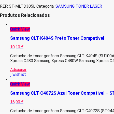
REF:
ST-MLTD305L
Categoria:
SAMSUNG TONER LASER
Produtos Relacionados
Quick View
Samsung CLT-K404S Preto Toner Compativel
10,10
€
Cartucho de toner gen?rico Samsung CLT-K404S (SU100A)
Xpress C480 Samsung Xpress C480W Samsung Xpress C4
Adicionar
wishlist
Quick View
Samsung CLT-C4072S Azul Toner Compativel – 
16,90
€
Cartucho de toner gen?rico Samsung CLT-C4072S (ST944A