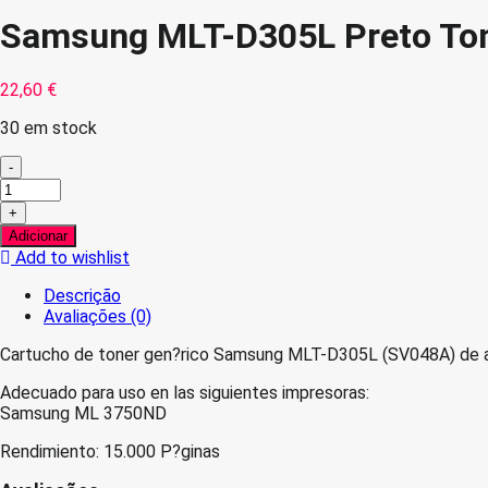
Samsung MLT-D305L Preto Ton
22,60
€
30 em stock
-
Quantidade
de
+
Samsung
Adicionar
MLT-
Add to wishlist
D305L
Preto
Descrição
Toner
Avaliações (0)
Compativel
Cartucho de toner gen?rico Samsung MLT-D305L (SV048A) de al
Adecuado para uso en las siguientes impresoras:
Samsung ML 3750ND
Rendimiento: 15.000 P?ginas