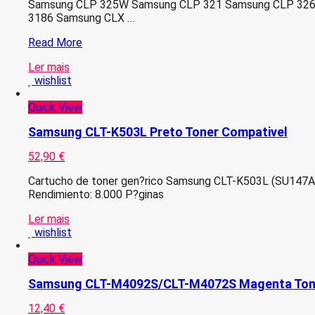
Samsung CLP 325W Samsung CLP 321 Samsung CLP 326
3186 Samsung CLX …
Samsung
Read More
CLT-
Ler mais
C4072S
wishlist
Azul
Toner
Quick View
Compativel
–
Samsung CLT-K503L Preto Toner Compativel
ST944A
52,90
€
Cartucho de toner gen?rico Samsung CLT-K503L (SU147A)
Rendimiento: 8.000 P?ginas
Ler mais
wishlist
Quick View
Samsung CLT-M4092S/CLT-M4072S Magenta Tone
12,40
€