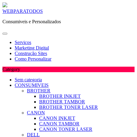
Skip
WEBPARATODOS
to
Consumiveis e Personalizados
content
Serviços
Marketing Digital
Construção Sites
Como Personalizar
Category
Sem categoria
CONSUMIVEIS
BROTHER
BROTHER INKJET
BROTHER TAMBOR
BROTHER TONER LASER
CANON
CANON INKJET
CANON TAMBOR
CANON TONER LASER
DELL