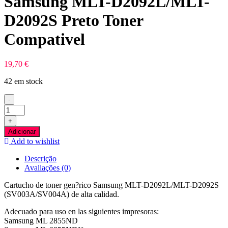
Samsung MLT-D2092L/MLT-
D2092S Preto Toner
Compativel
19,70
€
42 em stock
-
Quantidade
de
+
Samsung
Adicionar
MLT-
Add to wishlist
D2092L/MLT-
D2092S
Descrição
Preto
Avaliações (0)
Toner
Compativel
Cartucho de toner gen?rico Samsung MLT-D2092L/MLT-D2092S
(SV003A/SV004A) de alta calidad.
Adecuado para uso en las siguientes impresoras:
Samsung ML 2855ND