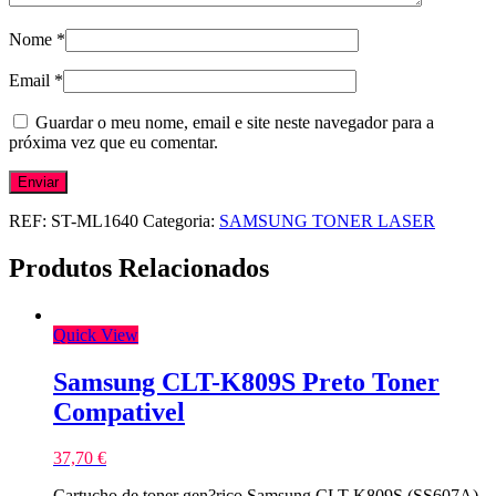
Nome
*
Email
*
Guardar o meu nome, email e site neste navegador para a
próxima vez que eu comentar.
REF:
ST-ML1640
Categoria:
SAMSUNG TONER LASER
Produtos Relacionados
Quick View
Samsung CLT-K809S Preto Toner
Compativel
37,70
€
Cartucho de toner gen?rico Samsung CLT-K809S (SS607A)