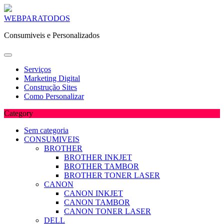
Skip
WEBPARATODOS
to
Consumiveis e Personalizados
content
Serviços
Marketing Digital
Construção Sites
Como Personalizar
Category
Sem categoria
CONSUMIVEIS
BROTHER
BROTHER INKJET
BROTHER TAMBOR
BROTHER TONER LASER
CANON
CANON INKJET
CANON TAMBOR
CANON TONER LASER
DELL