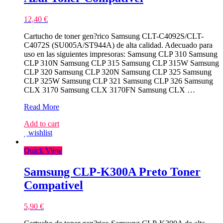
12,40
€
Cartucho de toner gen?rico Samsung CLT-C4092S/CLT-
C4072S (SU005A/ST944A) de alta calidad. Adecuado para
uso en las siguientes impresoras: Samsung CLP 310 Samsung
CLP 310N Samsung CLP 315 Samsung CLP 315W Samsung
CLP 320 Samsung CLP 320N Samsung CLP 325 Samsung
CLP 325W Samsung CLP 321 Samsung CLP 326 Samsung
CLX 3170 Samsung CLX 3170FN Samsung CLX …
Samsung
Read More
CLT-
Add to cart
C4092S/CLT-
wishlist
C4072S
Azul
Quick View
Toner
Compativel
Samsung CLP-K300A Preto Toner
Compativel
5,90
€