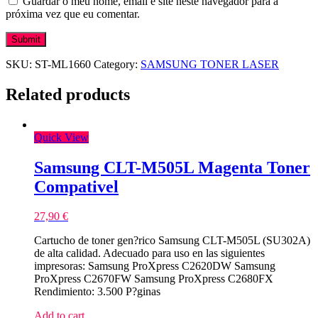
Guardar o meu nome, email e site neste navegador para a
próxima vez que eu comentar.
SKU:
ST-ML1660
Category:
SAMSUNG TONER LASER
Related products
Quick View
Samsung CLT-M505L Magenta Toner
Compativel
27,90
€
Cartucho de toner gen?rico Samsung CLT-M505L (SU302A)
de alta calidad. Adecuado para uso en las siguientes
impresoras: Samsung ProXpress C2620DW Samsung
ProXpress C2670FW Samsung ProXpress C2680FX
Rendimiento: 3.500 P?ginas
Add to cart