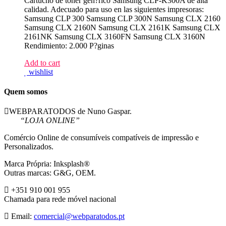
Cartucho de toner gen?rico Samsung CLP-K300A de alta
calidad. Adecuado para uso en las siguientes impresoras:
Samsung CLP 300 Samsung CLP 300N Samsung CLX 2160
Samsung CLX 2160N Samsung CLX 2161K Samsung CLX
2161NK Samsung CLX 3160FN Samsung CLX 3160N
Rendimiento: 2.000 P?ginas
Add to cart
wishlist
Quem somos
WEBPARATODOS de Nuno Gaspar.
“LOJA ONLINE”
Comércio Online de consumíveis compatíveis de impressão e
Personalizados.
Marca Própria: Inksplash®
Outras marcas: G&G, OEM.
+351 910 001 955
Chamada para rede móvel nacional
Email:
comercial@webparatodos.pt