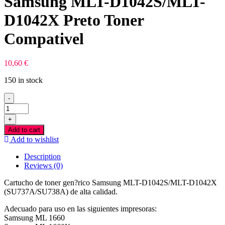
Samsung MLT-D1042S/MLT-
D1042X Preto Toner
Compativel
10,60
€
150 in stock
-
Samsung
MLT-
+
D1042S/MLT-
Add to cart
D1042X
Add to wishlist
Preto
Toner
Description
Compativel
Reviews (0)
quantity
Cartucho de toner gen?rico Samsung MLT-D1042S/MLT-D1042X
(SU737A/SU738A) de alta calidad.
Adecuado para uso en las siguientes impresoras:
Samsung ML 1660