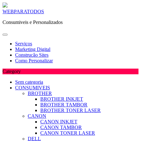
Skip
WEBPARATODOS
to
Consumiveis e Personalizados
content
Serviços
Marketing Digital
Construção Sites
Como Personalizar
Category
Sem categoria
CONSUMIVEIS
BROTHER
BROTHER INKJET
BROTHER TAMBOR
BROTHER TONER LASER
CANON
CANON INKJET
CANON TAMBOR
CANON TONER LASER
DELL