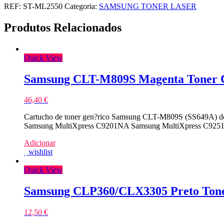
REF:
ST-ML2550
Categoria:
SAMSUNG TONER LASER
Produtos Relacionados
Quick View
Samsung CLT-M809S Magenta Toner 
46,40
€
Cartucho de toner gen?rico Samsung CLT-M809S (SS649A) d
Samsung MultiXpress C9201NA Samsung MultiXpress C9251
Adicionar
wishlist
Quick View
Samsung CLP360/CLX3305 Preto Tone
12,50
€