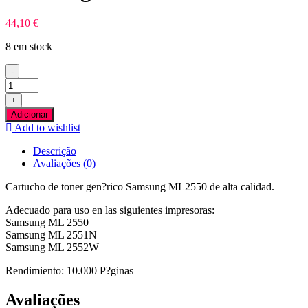
44,10
€
8 em stock
-
Quantidade
de
+
Samsung
Adicionar
ML2550
Add to wishlist
Preto
Toner
Descrição
Compativel
Avaliações (0)
Cartucho de toner gen?rico Samsung ML2550 de alta calidad.
Adecuado para uso en las siguientes impresoras:
Samsung ML 2550
Samsung ML 2551N
Samsung ML 2552W
Rendimiento: 10.000 P?ginas
Avaliações