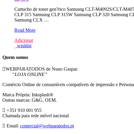
Cartucho de toner gen?rico Samsung CLT-M4092S/CLT-M4072
CLP 315 Samsung CLP 315W Samsung CLP 320 Samsung C
Samsung CLX …
Samsung
Read More
CLT-
Adicionar
M4092S/CLT-
wishlist
M4072S
Magenta
Toner
Quem somos
Compativel
WEBPARATODOS de Nuno Gaspar.
“LOJA ONLINE”
Comércio Online de consumíveis compatíveis de impressão e Persona
Marca Própria: Inksplash®
Outras marcas: G&G, OEM.
+351 910 001 955
Chamada para rede móvel nacional
Email:
comercial@webparatodos.pt