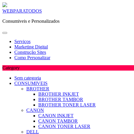
Skip
WEBPARATODOS
to
Consumiveis e Personalizados
content
Serviços
Marketing Digital
Construção Sites
Como Personalizar
Category
Sem categoria
CONSUMIVEIS
BROTHER
BROTHER INKJET
BROTHER TAMBOR
BROTHER TONER LASER
CANON
CANON INKJET
CANON TAMBOR
CANON TONER LASER
DELL