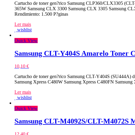
Cartucho de toner gen?rico Samsung CLP360/CLX3305 (CLT-K
365W Samsung CLX 3300 Samsung CLX 3305 Samsung CL
Rendimiento: 1.500 P?ginas
Ler mais
wishlist
Quick View
Samsung CLT-Y404S Amarelo Toner C
10,10
€
Cartucho de toner gen?rico Samsung CLT-Y404S (SU444A) de 
Samsung Xpress C480W Samsung Xpress C480FN Samsung X
Ler mais
wishlist
Quick View
Samsung CLT-M4092S/CLT-M4072S Ma
12,40
€