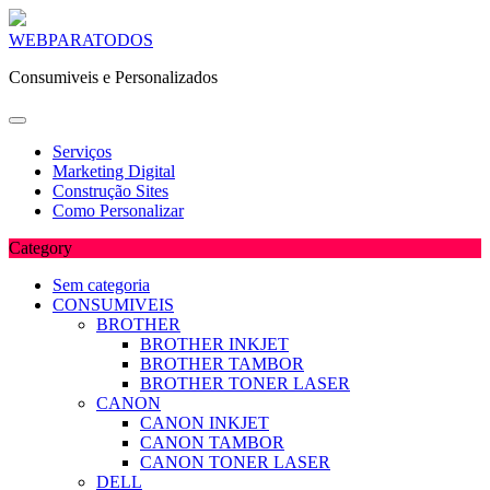
Skip
WEBPARATODOS
to
Consumiveis e Personalizados
content
Serviços
Marketing Digital
Construção Sites
Como Personalizar
Category
Sem categoria
CONSUMIVEIS
BROTHER
BROTHER INKJET
BROTHER TAMBOR
BROTHER TONER LASER
CANON
CANON INKJET
CANON TAMBOR
CANON TONER LASER
DELL