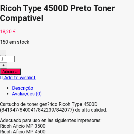
Ricoh Type 4500D Preto Toner
Compativel
18,20
€
150 em stock
-
Quantidade
de
+
Ricoh
Adicionar
Type
Add to wishlist
4500D
Preto
Descrição
Toner
Avaliações (0)
Compativel
Cartucho de toner gen?rico Ricoh Type 4500D
(841347/840041/842239/842077) de alta calidad.
Adecuado para uso en las siguientes impresoras:
Ricoh Aficio MP 3500
Ricoh Aficio MP 4500