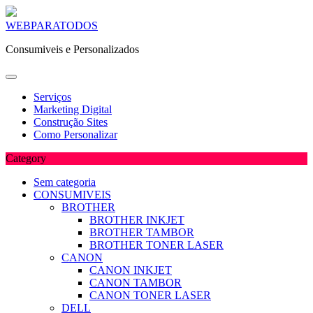
Skip
WEBPARATODOS
to
Consumiveis e Personalizados
content
Serviços
Marketing Digital
Construção Sites
Como Personalizar
Category
Sem categoria
CONSUMIVEIS
BROTHER
BROTHER INKJET
BROTHER TAMBOR
BROTHER TONER LASER
CANON
CANON INKJET
CANON TAMBOR
CANON TONER LASER
DELL