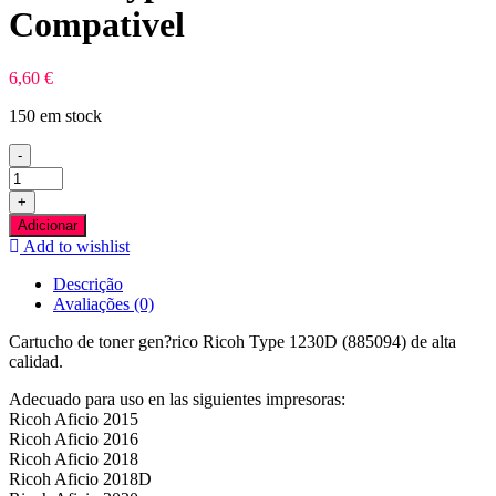
Compativel
6,60
€
150 em stock
-
Quantidade
de
+
Ricoh
Adicionar
Type
Add to wishlist
1230D
Preto
Descrição
Toner
Avaliações (0)
Compativel
Cartucho de toner gen?rico Ricoh Type 1230D (885094) de alta
calidad.
Adecuado para uso en las siguientes impresoras:
Ricoh Aficio 2015
Ricoh Aficio 2016
Ricoh Aficio 2018
Ricoh Aficio 2018D