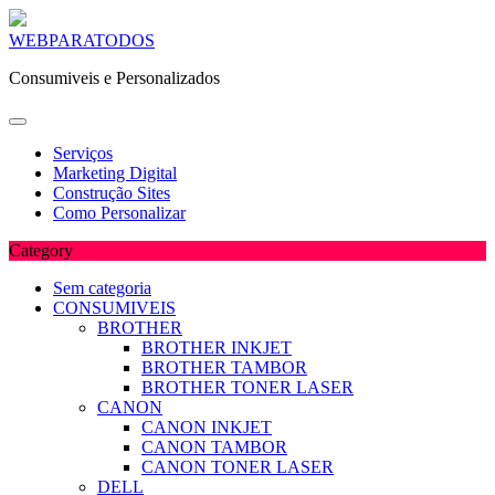
Skip
WEBPARATODOS
to
Consumiveis e Personalizados
content
Serviços
Marketing Digital
Construção Sites
Como Personalizar
Category
Sem categoria
CONSUMIVEIS
BROTHER
BROTHER INKJET
BROTHER TAMBOR
BROTHER TONER LASER
CANON
CANON INKJET
CANON TAMBOR
CANON TONER LASER
DELL