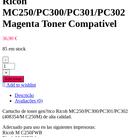
Ricoh
MC250/PC300/PC301/PC302
Magenta Toner Compativel
36,90
€
85 em stock
-
Quantidade
de
+
Ricoh
Adicionar
MC250/PC300/PC301/PC302
Add to wishlist
Magenta
Toner
Descrição
Compativel
Avaliações (0)
Cartucho de toner gen?rico Ricoh MC250/PC300/PC301/PC302
(408354/M C250M) de alta calidad.
Adecuado para uso en las siguientes impresoras:
Ricoh M C250FWB