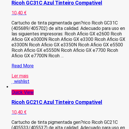
Ricoh GC31C Azul Tinteiro Compativel
10,40
€
Cartucho de tinta pigmentada gen?rico Ricoh GC31C
(405689/405702) de alta calidad. Adecuado para uso en
las siguientes impresoras: Ricoh Aficio GX e2600 Ricoh
Aficio GX e3000N Ricoh Aficio GX e3300 Ricoh Aficio GX
e3300N Ricoh Aficio GX e3350N Ricoh Aficio GX e5500
Ricoh Aficio GX e5550N Ricoh Aficio GX e7700 Ricoh
Aficio GX e7700N Ricoh …
Ricoh
Read More
GC31C
Ler mais
Azul
wishlist
Tinteiro
Compativel
Quick View
Ricoh GC21C Azul Tinteiro Compativel
10,40
€
Cartucho de tinta pigmentada gen?rico Ricoh GC21C
(405533/405537) de alta calidad. Adecuado para uso en