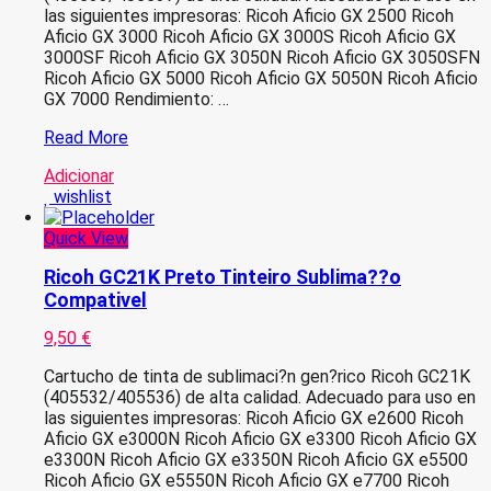
las siguientes impresoras: Ricoh Aficio GX 2500 Ricoh
Aficio GX 3000 Ricoh Aficio GX 3000S Ricoh Aficio GX
3000SF Ricoh Aficio GX 3050N Ricoh Aficio GX 3050SFN
Ricoh Aficio GX 5000 Ricoh Aficio GX 5050N Ricoh Aficio
GX 7000 Rendimiento: …
Ricoh
Read More
GC21C
Adicionar
Azul
wishlist
Tinteiro
Compativel
Quick View
Ricoh GC21K Preto Tinteiro Sublima??o
Compativel
9,50
€
Cartucho de tinta de sublimaci?n gen?rico Ricoh GC21K
(405532/405536) de alta calidad. Adecuado para uso en
las siguientes impresoras: Ricoh Aficio GX e2600 Ricoh
Aficio GX e3000N Ricoh Aficio GX e3300 Ricoh Aficio GX
e3300N Ricoh Aficio GX e3350N Ricoh Aficio GX e5500
Ricoh Aficio GX e5550N Ricoh Aficio GX e7700 Ricoh