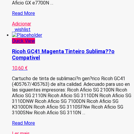
Aficio GX e7700N …
Ricoh
Read More
GC21K
Adicionar
Preto
wishlist
Tinteiro
Sublima??
Quick View
o
Compativel
Ricoh GC41 Magenta Tinteiro Sublima??o
Compativel
10,60
€
Cartucho de tinta de sublimaci?n gen?rico Ricoh GC41
(405767/405763) de alta calidad. Adecuado para uso en
las siguientes impresoras: Ricoh Aficio SG 2100N Ricoh
Aficio SG 2110N Ricoh Aficio SG 3110DN Ricoh Aficio SG
3110DNW Ricoh Aficio SG 7100DN Ricoh Aficio SG
K3100DN Ricoh Aficio SG 3110SFNw Ricoh Aficio SG
3100SNw Ricoh Aficio SG 3110N …
Ricoh
Read More
GC41
Ler mais