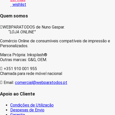
Magenta
wishlist
Tinteiro
Sublima??
o
Quem somos
Compativel
WEBPARATODOS de Nuno Gaspar.
“LOJA ONLINE”
Comércio Online de consumíveis compatíveis de impressão e
Personalizados.
Marca Própria: Inksplash®
Outras marcas: G&G, OEM.
+351 910 001 955
Chamada para rede móvel nacional
Email:
comercial@webparatodos.pt
Apoio ao Cliente
Condições de Utilização
Despesas de Envio
Garantia