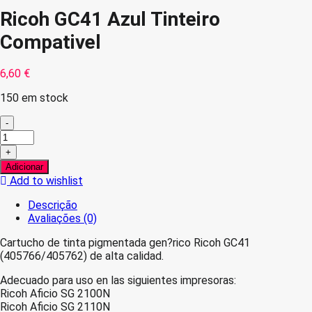
Ricoh GC41 Azul Tinteiro
Compativel
6,60
€
150 em stock
-
Quantidade
de
+
Ricoh
Adicionar
GC41
Add to wishlist
Azul
Tinteiro
Descrição
Compativel
Avaliações (0)
Cartucho de tinta pigmentada gen?rico Ricoh GC41
(405766/405762) de alta calidad.
Adecuado para uso en las siguientes impresoras:
Ricoh Aficio SG 2100N
Ricoh Aficio SG 2110N