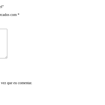
el”
arcados com
*
 vez que eu comentar.