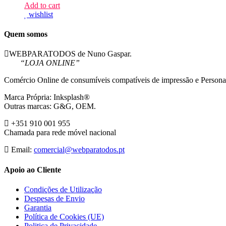
Add to cart
wishlist
Quem somos
WEBPARATODOS de Nuno Gaspar.
“LOJA ONLINE”
Comércio Online de consumíveis compatíveis de impressão e Persona
Marca Própria: Inksplash®
Outras marcas: G&G, OEM.
+351 910 001 955
Chamada para rede móvel nacional
Email:
comercial@webparatodos.pt
Apoio ao Cliente
Condições de Utilização
Despesas de Envio
Garantia
Política de Cookies (UE)
Politica de Privacidade