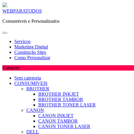
Skip
WEBPARATODOS
to
Consumiveis e Personalizados
content
Serviços
Marketing Digital
Construção Sites
Como Personalizar
Category
Sem categoria
CONSUMIVEIS
BROTHER
BROTHER INKJET
BROTHER TAMBOR
BROTHER TONER LASER
CANON
CANON INKJET
CANON TAMBOR
CANON TONER LASER
DELL