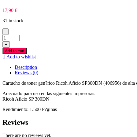
17,90
€
31 in stock
-
Ricoh
Aficio
+
SP300DN
Add to cart
Preto
Add to wishlist
Toner
Compativel
Description
quantity
Reviews (0)
Cartucho de toner gen?rico Ricoh Aficio SP300DN (406956) de alta c
Adecuado para uso en las siguientes impresoras:
Ricoh Aficio SP 300DN
Rendimiento: 1.500 P?ginas
Reviews
There are no reviews yet.