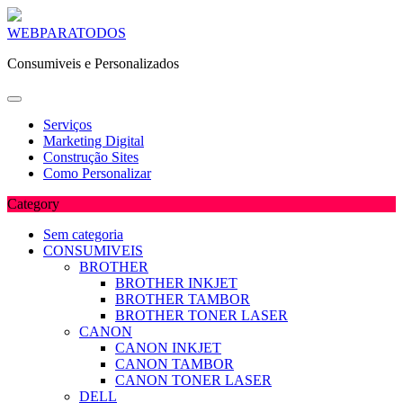
Skip
WEBPARATODOS
to
Consumiveis e Personalizados
content
Serviços
Marketing Digital
Construção Sites
Como Personalizar
Category
Sem categoria
CONSUMIVEIS
BROTHER
BROTHER INKJET
BROTHER TAMBOR
BROTHER TONER LASER
CANON
CANON INKJET
CANON TAMBOR
CANON TONER LASER
DELL