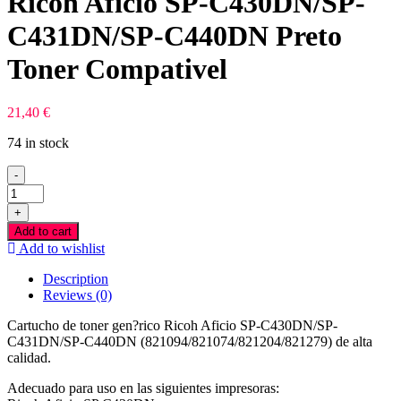
Ricoh Aficio SP-C430DN/SP-
C431DN/SP-C440DN Preto
Toner Compativel
21,40
€
74 in stock
-
Ricoh
Aficio
+
SP-
Add to cart
C430DN/SP-
Add to wishlist
C431DN/SP-
C440DN
Description
Preto
Reviews (0)
Toner
Compativel
Cartucho de toner gen?rico Ricoh Aficio SP-C430DN/SP-
quantity
C431DN/SP-C440DN (821094/821074/821204/821279) de alta
calidad.
Adecuado para uso en las siguientes impresoras: