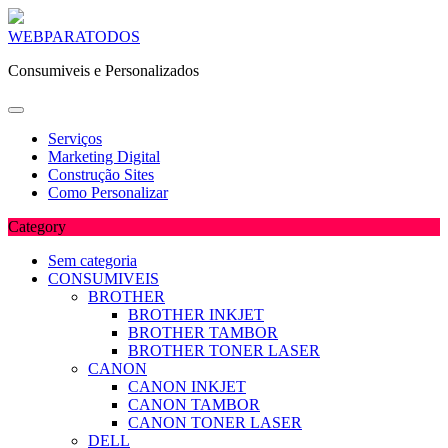
Skip
WEBPARATODOS
to
Consumiveis e Personalizados
content
Serviços
Marketing Digital
Construção Sites
Como Personalizar
Category
Sem categoria
CONSUMIVEIS
BROTHER
BROTHER INKJET
BROTHER TAMBOR
BROTHER TONER LASER
CANON
CANON INKJET
CANON TAMBOR
CANON TONER LASER
DELL