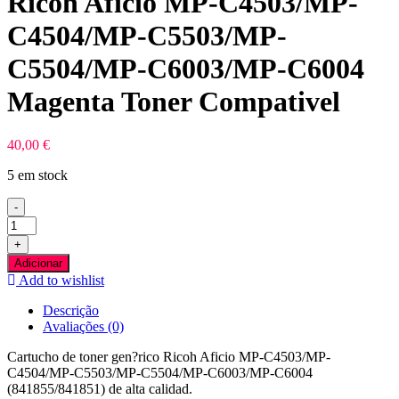
Ricoh Aficio MP-C4503/MP-
C4504/MP-C5503/MP-
C5504/MP-C6003/MP-C6004
Magenta Toner Compativel
40,00
€
5 em stock
-
Quantidade
de
+
Ricoh
Adicionar
Aficio
Add to wishlist
MP-
C4503/MP-
Descrição
C4504/MP-
Avaliações (0)
C5503/MP-
C5504/MP-
Cartucho de toner gen?rico Ricoh Aficio MP-C4503/MP-
C6003/MP-
C4504/MP-C5503/MP-C5504/MP-C6003/MP-C6004
C6004
(841855/841851) de alta calidad.