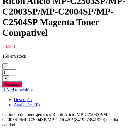
Ricoh Aficio MP-C2503SP/MP-
C2003SP/MP-C2004SP/MP-
C2504SP Magenta Toner
Compativel
20,50
€
150 em stock
-
Quantidade
de
+
Ricoh
Adicionar
Aficio
Add to wishlist
MP-
C2503SP/MP-
Descrição
C2003SP/MP-
Avaliações (0)
C2004SP/MP-
C2504SP
Cartucho de toner gen?rico Ricoh Aficio MP-C2503SP/MP-
Magenta
C2003SP/MP-C2004SP/MP-C2504SP (841927/841920) de alta
Toner
calidad.