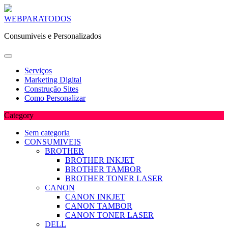
Skip
WEBPARATODOS
to
Consumiveis e Personalizados
content
Serviços
Marketing Digital
Construção Sites
Como Personalizar
Category
Sem categoria
CONSUMIVEIS
BROTHER
BROTHER INKJET
BROTHER TAMBOR
BROTHER TONER LASER
CANON
CANON INKJET
CANON TAMBOR
CANON TONER LASER
DELL