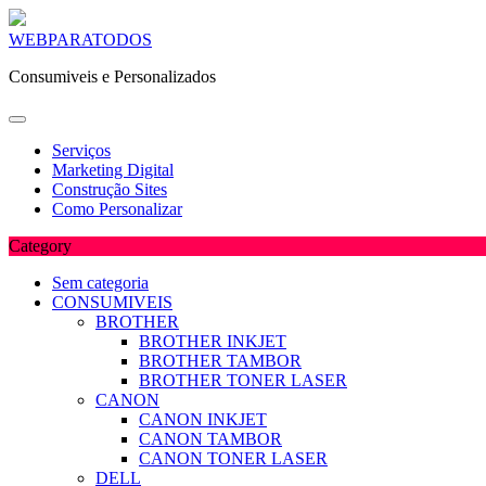
Skip
WEBPARATODOS
to
Consumiveis e Personalizados
content
Serviços
Marketing Digital
Construção Sites
Como Personalizar
Category
Sem categoria
CONSUMIVEIS
BROTHER
BROTHER INKJET
BROTHER TAMBOR
BROTHER TONER LASER
CANON
CANON INKJET
CANON TAMBOR
CANON TONER LASER
DELL