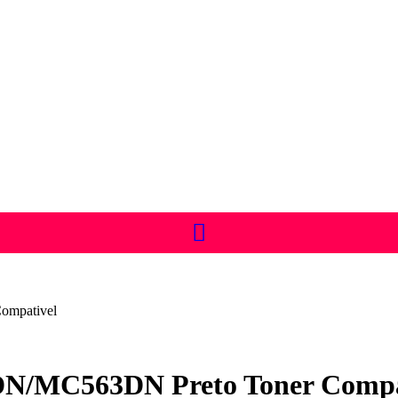
mpativel
/MC563DN Preto Toner Compa