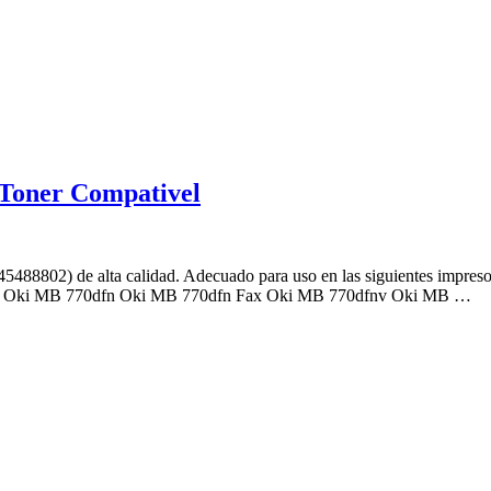
Toner Compativel
488802) de alta calidad. Adecuado para uso en las siguientes imp
 Oki MB 770dfn Oki MB 770dfn Fax Oki MB 770dfnv Oki MB …