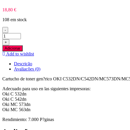
18,80
€
108 em stock
-
Quantidade
de
+
OKI
Adicionar
C532DN/C542DN/MC573DN/MC563DN
Add to wishlist
Preto
Toner
Descrição
Compativel
Avaliações (0)
Cartucho de toner gen?rico OKI C532DN/C542DN/MC573DN/MC563
Adecuado para uso en las siguientes impresoras:
Oki C 532dn
Oki C 542dn
Oki MC 573dn
Oki MC 563dn
Rendimiento: 7.000 P?ginas