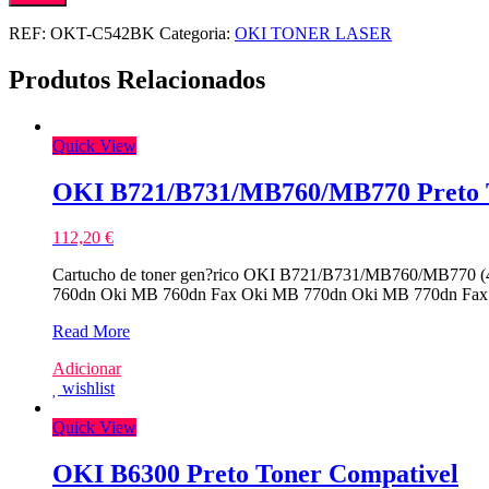
REF:
OKT-C542BK
Categoria:
OKI TONER LASER
Produtos Relacionados
Quick View
OKI B721/B731/MB760/MB770 Preto 
112,20
€
Cartucho de toner gen?rico OKI B721/B731/MB760/MB770 (45
760dn Oki MB 760dn Fax Oki MB 770dn Oki MB 770dn Fax
OKI
Read More
B721/B731/MB760/MB770
Adicionar
Preto
wishlist
Toner
Compativel
Quick View
OKI B6300 Preto Toner Compativel