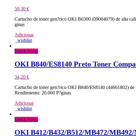
50,30
€
Cartucho de toner gen?rico OKI B6300 (09004079) de alta ca
ginas
Adicionar
wishlist
Quick View
OKI B840/ES8140 Preto Toner Compat
34,20
€
Cartucho de toner gen?rico OKI B840/ES8140 (44661802) de a
Rendimiento: 20.000 P?ginas
Adicionar
wishlist
Quick View
OKI B412/B432/B512/MB472/MB492/M