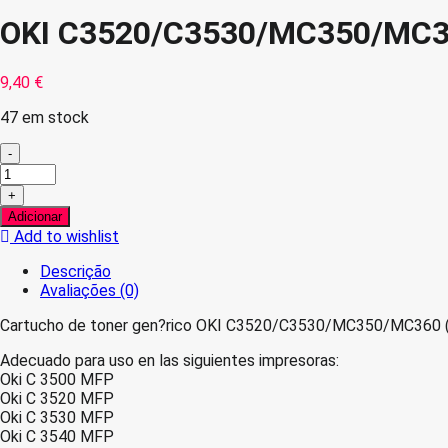
OKI C3520/C3530/MC350/MC36
9,40
€
47 em stock
-
Quantidade
de
+
OKI
Adicionar
C3520/C3530/MC350/MC360
Add to wishlist
Preto
Toner
Descrição
Compativel
Avaliações (0)
Cartucho de toner gen?rico OKI C3520/C3530/MC350/MC360 (4
Adecuado para uso en las siguientes impresoras:
Oki C 3500 MFP
Oki C 3520 MFP
Oki C 3530 MFP
Oki C 3540 MFP