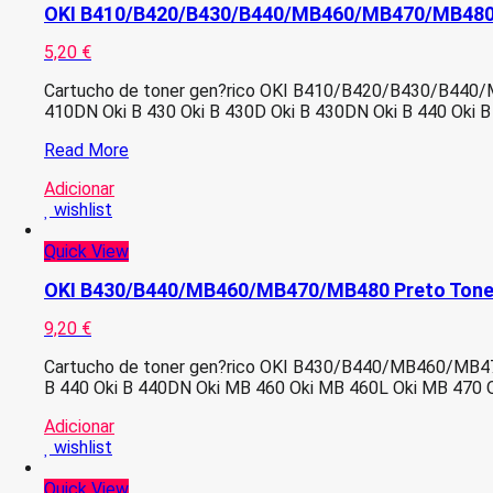
OKI B410/B420/B430/B440/MB460/MB470/MB480 
5,20
€
Cartucho de toner gen?rico OKI B410/B420/B430/B440/MB
410DN Oki B 430 Oki B 430D Oki B 430DN Oki B 440 Oki 
OKI
Read More
B410/B420/B430/B440/MB460/MB470/MB480
Adicionar
Preto
wishlist
Toner
Compativel
Quick View
OKI B430/B440/MB460/MB470/MB480 Preto Tone
9,20
€
Cartucho de toner gen?rico OKI B430/B440/MB460/MB470/M
B 440 Oki B 440DN Oki MB 460 Oki MB 460L Oki MB 470 O
Adicionar
wishlist
Quick View