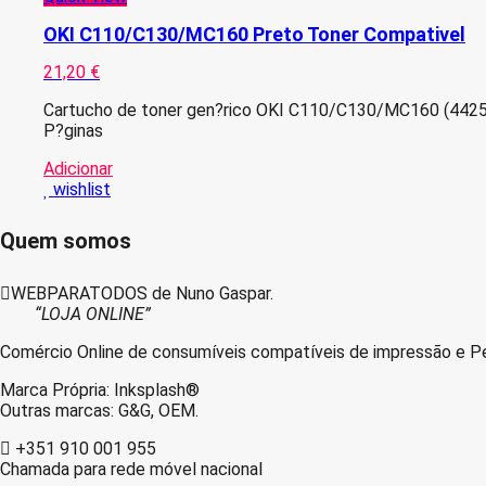
OKI C110/C130/MC160 Preto Toner Compativel
21,20
€
Cartucho de toner gen?rico OKI C110/C130/MC160 (442507
P?ginas
Adicionar
wishlist
Quem somos
WEBPARATODOS de Nuno Gaspar.
“LOJA ONLINE”
Comércio Online de consumíveis compatíveis de impressão e Pe
Marca Própria: Inksplash®
Outras marcas: G&G, OEM.
+351 910 001 955
Chamada para rede móvel nacional