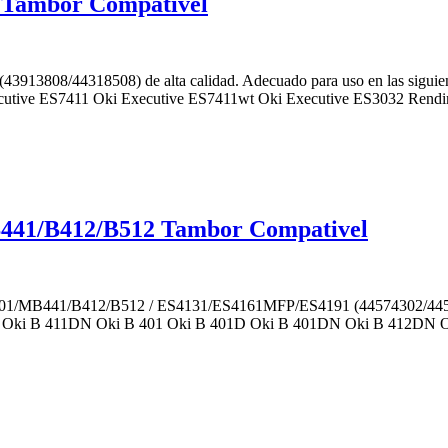
 Tambor Compativel
913808/44318508) de alta calidad. Adecuado para uso en las siguie
utive ES7411 Oki Executive ES7411wt Oki Executive ES3032 Rendim
41/B412/B512 Tambor Compativel
MB441/B412/B512 / ES4131/ES4161MFP/ES4191 (44574302/44574307
411D Oki B 411DN Oki B 401 Oki B 401D Oki B 401DN Oki B 412D