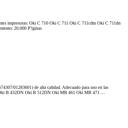
ntes impresoras: Oki C 710 Oki C 711 Oki C 711cdtn Oki C 711dn
iento: 20.000 P?ginas
/01283601) de alta calidad. Adecuado para uso en las
N Oki B 432DN Oki B 512DN Oki MB 461 Oki MB 471 …