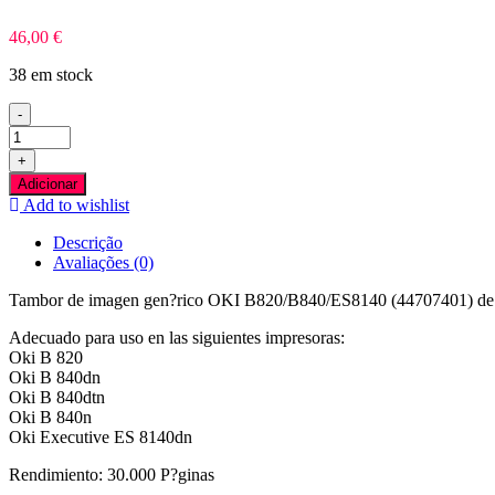
46,00
€
38 em stock
-
Quantidade
de
+
OKI
Adicionar
B820/B840/ES8140
Add to wishlist
Preto
Tambor
Descrição
Compativel
Avaliações (0)
Tambor de imagen gen?rico OKI B820/B840/ES8140 (44707401) de a
Adecuado para uso en las siguientes impresoras:
Oki B 820
Oki B 840dn
Oki B 840dtn
Oki B 840n
Oki Executive ES 8140dn
Rendimiento: 30.000 P?ginas