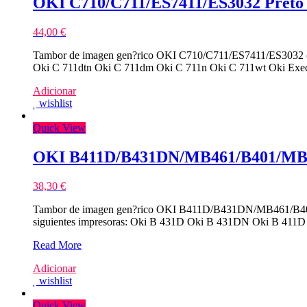
OKI C710/C711/ES7411/ES3032 Preto
44,00
€
Tambor de imagen gen?rico OKI C710/C711/ES7411/ES3032 (43
Oki C 711dtn Oki C 711dm Oki C 711n Oki C 711wt Oki Exec
Adicionar
wishlist
Quick View
OKI B411D/B431DN/MB461/B401/MB4
38,30
€
Tambor de imagen gen?rico OKI B411D/B431DN/MB461/B401/
siguientes impresoras: Oki B 431D Oki B 431DN Oki B 
OKI
Read More
B411D/B431DN/MB461/B401/MB441/B412/B512
Adicionar
Tambor
wishlist
Compativel
Quick View