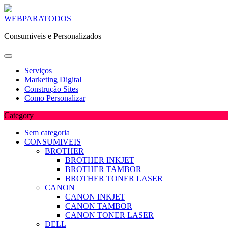
Skip
WEBPARATODOS
to
Consumiveis e Personalizados
content
Serviços
Marketing Digital
Construção Sites
Como Personalizar
Category
Sem categoria
CONSUMIVEIS
BROTHER
BROTHER INKJET
BROTHER TAMBOR
BROTHER TONER LASER
CANON
CANON INKJET
CANON TAMBOR
CANON TONER LASER
DELL