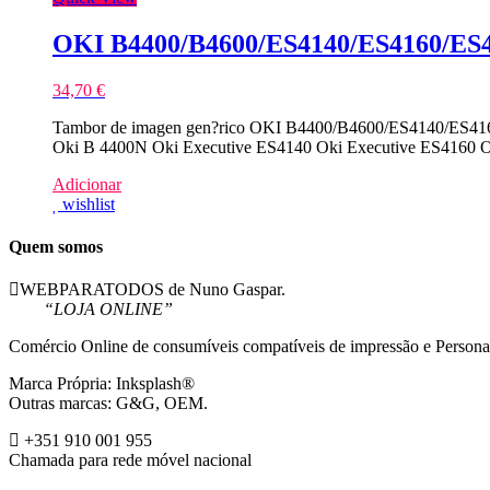
OKI B4400/B4600/ES4140/ES4160/ES4
34,70
€
Tambor de imagen gen?rico OKI B4400/B4600/ES4140/ES4160/E
Oki B 4400N Oki Executive ES4140 Oki Executive ES4160 Ok
Adicionar
wishlist
Quem somos
WEBPARATODOS de Nuno Gaspar.
“LOJA ONLINE”
Comércio Online de consumíveis compatíveis de impressão e Persona
Marca Própria: Inksplash®
Outras marcas: G&G, OEM.
+351 910 001 955
Chamada para rede móvel nacional