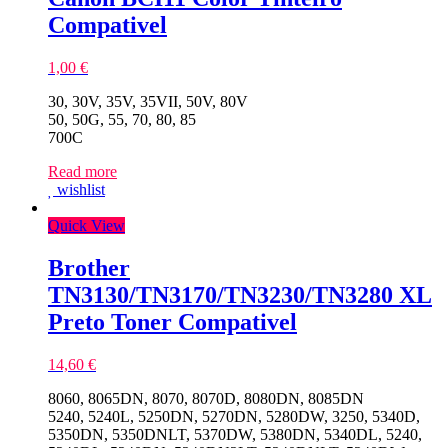
Compativel
1,00
€
30, 30V, 35V, 35VII, 50V, 80V
50, 50G, 55, 70, 80, 85
700C
Read more
wishlist
Quick View
Brother
TN3130/TN3170/TN3230/TN3280 XL
Preto Toner Compativel
14,60
€
8060, 8065DN, 8070, 8070D, 8080DN, 8085DN
5240, 5240L, 5250DN, 5270DN, 5280DW, 3250, 5340D,
5350DN, 5350DNLT, 5370DW, 5380DN, 5340DL, 5240,