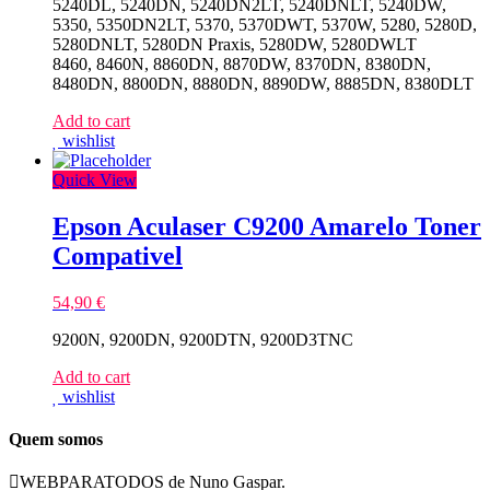
5240DL, 5240DN, 5240DN2LT, 5240DNLT, 5240DW,
5350, 5350DN2LT, 5370, 5370DWT, 5370W, 5280, 5280D,
5280DNLT, 5280DN Praxis, 5280DW, 5280DWLT
8460, 8460N, 8860DN, 8870DW, 8370DN, 8380DN,
8480DN, 8800DN, 8880DN, 8890DW, 8885DN, 8380DLT
Add to cart
wishlist
Quick View
Epson Aculaser C9200 Amarelo Toner
Compativel
54,90
€
9200N, 9200DN, 9200DTN, 9200D3TNC
Add to cart
wishlist
Quem somos
WEBPARATODOS de Nuno Gaspar.