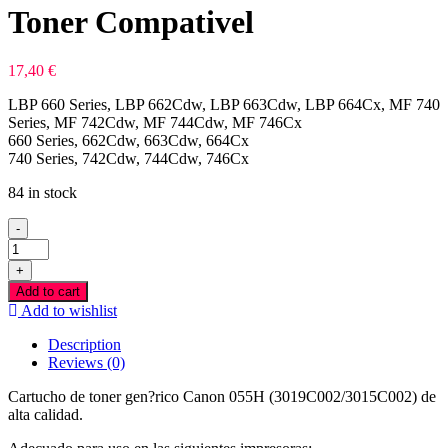
Toner Compativel
17,40
€
LBP 660 Series, LBP 662Cdw, LBP 663Cdw, LBP 664Cx, MF 740
Series, MF 742Cdw, MF 744Cdw, MF 746Cx
660 Series, 662Cdw, 663Cdw, 664Cx
740 Series, 742Cdw, 744Cdw, 746Cx
84 in stock
-
NO
CHIP
+
-
Add to cart
Canon
Add to wishlist
055H
Azul
Description
Toner
Reviews (0)
Compativel
quantity
Cartucho de toner gen?rico Canon 055H (3019C002/3015C002) de
alta calidad.