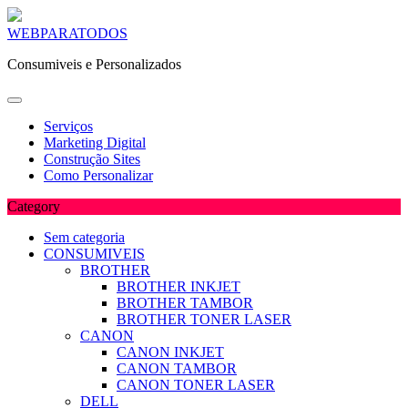
Skip
WEBPARATODOS
to
Consumiveis e Personalizados
content
Serviços
Marketing Digital
Construção Sites
Como Personalizar
Category
Sem categoria
CONSUMIVEIS
BROTHER
BROTHER INKJET
BROTHER TAMBOR
BROTHER TONER LASER
CANON
CANON INKJET
CANON TAMBOR
CANON TONER LASER
DELL