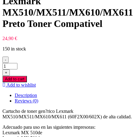
Lexmark
MX510/MX511/MX610/MX611
Preto Toner Compativel
24,90
€
150 in stock
-
Lexmark
MX510/MX511/MX610/MX611
+
Preto
Add to cart
Toner
Add to wishlist
Compativel
quantity
Description
Reviews (0)
Cartucho de toner gen?rico Lexmark
MX510/MX511/MX610/MX611 (60F2X00/602X) de alta calidad.
Adecuado para uso en las siguientes impresoras:
Lexmark MX 510de