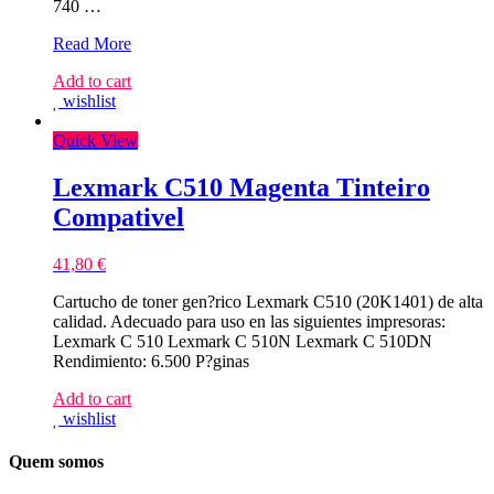
740 …
Lexmark
Read More
C746/C748/X746/X748/XS748
Add to cart
Magenta
wishlist
Toner
Compativel
Quick View
Lexmark C510 Magenta Tinteiro
Compativel
41,80
€
Cartucho de toner gen?rico Lexmark C510 (20K1401) de alta
calidad. Adecuado para uso en las siguientes impresoras:
Lexmark C 510 Lexmark C 510N Lexmark C 510DN
Rendimiento: 6.500 P?ginas
Add to cart
wishlist
Quem somos