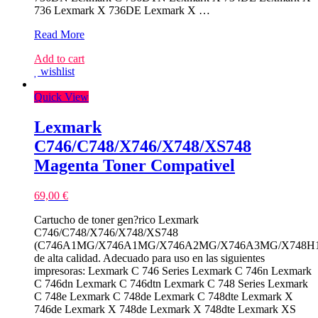
736 Lexmark X 736DE Lexmark X …
Lexmark
Read More
C734/C736/X738
Add to cart
Preto
wishlist
Toner
Compativel
Quick View
Lexmark
C746/C748/X746/X748/XS748
Magenta Toner Compativel
69,00
€
Cartucho de toner gen?rico Lexmark
C746/C748/X746/X748/XS748
(C746A1MG/X746A1MG/X746A2MG/X746A3MG/X748H1
de alta calidad. Adecuado para uso en las siguientes
impresoras: Lexmark C 746 Series Lexmark C 746n Lexmark
C 746dn Lexmark C 746dtn Lexmark C 748 Series Lexmark
C 748e Lexmark C 748de Lexmark C 748dte Lexmark X
746de Lexmark X 748de Lexmark X 748dte Lexmark XS