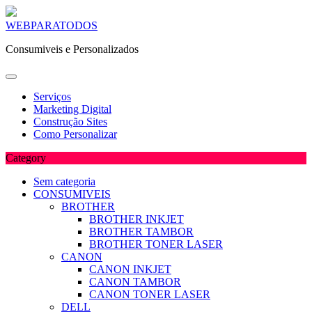
Skip
WEBPARATODOS
to
Consumiveis e Personalizados
content
Serviços
Marketing Digital
Construção Sites
Como Personalizar
Category
Sem categoria
CONSUMIVEIS
BROTHER
BROTHER INKJET
BROTHER TAMBOR
BROTHER TONER LASER
CANON
CANON INKJET
CANON TAMBOR
CANON TONER LASER
DELL