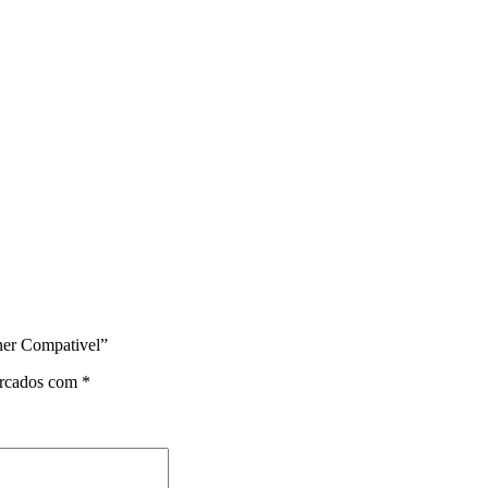
ner Compativel”
arcados com
*