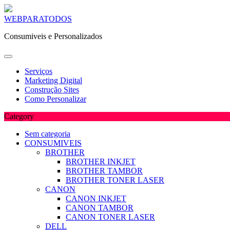
Skip
WEBPARATODOS
to
Consumiveis e Personalizados
content
Serviços
Marketing Digital
Construção Sites
Como Personalizar
Category
Sem categoria
CONSUMIVEIS
BROTHER
BROTHER INKJET
BROTHER TAMBOR
BROTHER TONER LASER
CANON
CANON INKJET
CANON TAMBOR
CANON TONER LASER
DELL