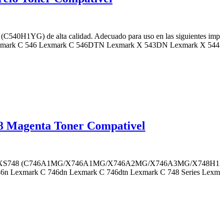
C540H1YG) de alta calidad. Adecuado para uso en las siguientes 
mark C 546 Lexmark C 546DTN Lexmark X 543DN Lexmark X 54
 Magenta Toner Compativel
748/XS748 (C746A1MG/X746A1MG/X746A2MG/X746A3MG/X748H1MG/X
C 746n Lexmark C 746dn Lexmark C 746dtn Lexmark C 748 Series Le