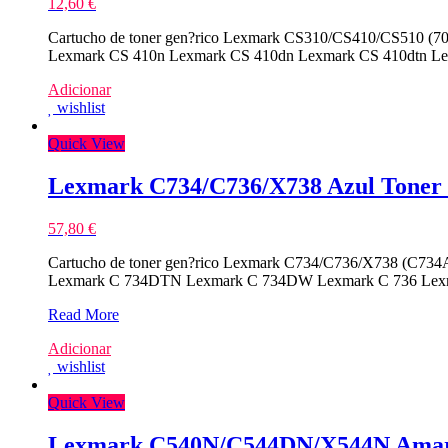
12,60
€
Cartucho de toner gen?rico Lexmark CS310/CS410/CS510 (70
Lexmark CS 410n Lexmark CS 410dn Lexmark CS 410dtn Lex
Adicionar
wishlist
Quick View
Lexmark C734/C736/X738 Azul Toner
57,80
€
Cartucho de toner gen?rico Lexmark C734/C736/X738 (C734A
Lexmark C 734DTN Lexmark C 734DW Lexmark C 736 Lex
Lexmark
Read More
C734/C736/X738
Adicionar
Azul
wishlist
Toner
Compativel
Quick View
Lexmark C540N/C544DN/X544N Amare