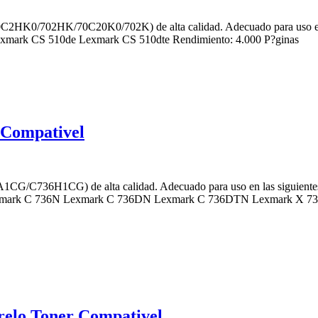
C2HK0/702HK/70C20K0/702K) de alta calidad. Adecuado para uso en
mark CS 510de Lexmark CS 510dte Rendimiento: 4.000 P?ginas
 Compativel
1CG/C736H1CG) de alta calidad. Adecuado para uso en las siguie
mark C 736N Lexmark C 736DN Lexmark C 736DTN Lexmark X 7
lo Toner Compativel