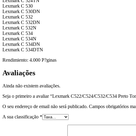
Lexmark C 524TN
Lexmark C 530
Lexmark C 530DN
Lexmark C 532
Lexmark C 532DN
Lexmark C 532N
Lexmark C 534
Lexmark C 534N
Lexmark C 534DN
Lexmark C 534DTN
Rendimiento: 4.000 P?ginas
Avaliações
Ainda não existem avaliações.
Seja o primeiro a avaliar “Lexmark C522/C524/C532/C534 Preto To
O seu endereço de email não será publicado.
Campos obrigatórios m
A sua classificação
*