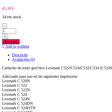
45,30
€
34 em stock
-
Quantidade
de
+
Lexmark
Adicionar
C522/C524/C532/C534
Add to wishlist
Preto
Toner
Descrição
Compativel
Avaliações (0)
Cartucho de toner gen?rico Lexmark C522/C524/C532/C534 (C5220KS
Adecuado para uso en las siguientes impresoras:
Lexmark C 520N
Lexmark C 522
Lexmark C 522N
Lexmark C 524
Lexmark C 524N
Lexmark C 524DN
Lexmark C 524DTN