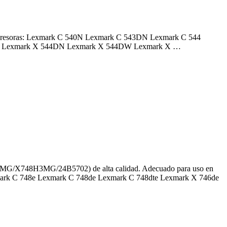
impresoras: Lexmark C 540N Lexmark C 543DN Lexmark C 544
4 Lexmark X 544DN Lexmark X 544DW Lexmark X …
748H3MG/24B5702) de alta calidad. Adecuado para uso en
xmark C 748e Lexmark C 748de Lexmark C 748dte Lexmark X 746de