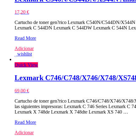
17,20
€
Cartucho de toner gen?rico Lexmark C540N/C544DN/X544N (
Lexmark C 544DN Lexmark C 544DW Lexmark C 544N Lex
Lexmark
Read More
C540N/C544DN/X544N
Adicionar
Amarelo
wishlist
Toner
Compativel
Quick View
Lexmark C746/C748/X746/X748/XS748
69,00
€
Cartucho de toner gen?rico Lexmark C746/C748/X746/X
las siguientes impresoras: Lexmark C 746 Series Lexmark 
Lexmark X 748de Lexmark X 748dte Lexmark XS 740 …
Lexmark
Read More
C746/C748/X746/X748/XS748
Adicionar
Magenta