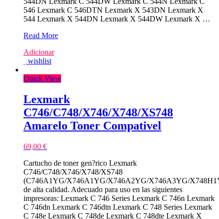
544DN Lexmark C 544DW Lexmark C 544N Lexmark C
546 Lexmark C 546DTN Lexmark X 543DN Lexmark X
544 Lexmark X 544DN Lexmark X 544DW Lexmark X …
Lexmark
Read More
C540N/C544DN/X544N
Adicionar
Amarelo
wishlist
Toner
Compativel
Quick View
Lexmark
C746/C748/X746/X748/XS748
Amarelo Toner Compativel
69,00
€
Cartucho de toner gen?rico Lexmark
C746/C748/X746/X748/XS748
(C746A1YG/X746A1YG/X746A2YG/X746A3YG/X748H1Y
de alta calidad. Adecuado para uso en las siguientes
impresoras: Lexmark C 746 Series Lexmark C 746n Lexmark
C 746dn Lexmark C 746dtn Lexmark C 748 Series Lexmark
C 748e Lexmark C 748de Lexmark C 748dte Lexmark X