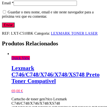
Email
*
Guardar o meu nome, email e site neste navegador para a
próxima vez que eu comentar.
REF:
LXT-C510BK
Categoria:
LEXMARK TONER LASER
Produtos Relacionados
Quick View
Lexmark
C746/C748/X746/X748/XS748 Preto
Toner Compativel
69,00
€
Cartucho de toner gen?rico Lexmark
C746/C748/X746/X748/XS748