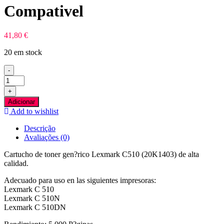
Compativel
41,80
€
20 em stock
-
Quantidade
de
+
Lexmark
Adicionar
C510
Add to wishlist
Preto
Tinteiro
Descrição
Compativel
Avaliações (0)
Cartucho de toner gen?rico Lexmark C510 (20K1403) de alta
calidad.
Adecuado para uso en las siguientes impresoras:
Lexmark C 510
Lexmark C 510N
Lexmark C 510DN