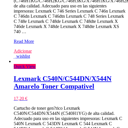
(C746H1KG/C746H2KG/C746H3KG/X746H1KG/X746H2K
de alta calidad. Adecuado para uso en las siguientes
impresoras: Lexmark C 746 Series Lexmark C 746n Lexmark
C 746dn Lexmark C 746dtn Lexmark C 748 Series Lexmark
C 748e Lexmark C 748de Lexmark C 748dte Lexmark X
746de Lexmark X 748de Lexmark X 748dte Lexmark XS
740 …
Lexmark
Read More
C746/C748/X746/X748/XS748
Adicionar
Preto
wishlist
Toner
Compativel
Quick View
Lexmark C540N/C544DN/X544N
Amarelo Toner Compativel
17,20
€
Cartucho de toner gen?rico Lexmark
C540N/C544DN/X544N (C540H1YG) de alta calidad.
Adecuado para uso en las siguientes impresoras: Lexmark C
540N Lexmark C 543DN Lexmark C 544 Lexmark C