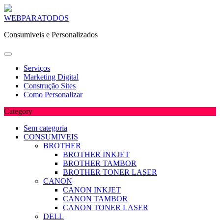
Skip
WEBPARATODOS
to
Consumiveis e Personalizados
content
Serviços
Marketing Digital
Construção Sites
Como Personalizar
Category
Sem categoria
CONSUMIVEIS
BROTHER
BROTHER INKJET
BROTHER TAMBOR
BROTHER TONER LASER
CANON
CANON INKJET
CANON TAMBOR
CANON TONER LASER
DELL