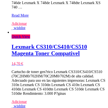
746de Lexmark X 748de Lexmark X 748dte Lexmark XS
740 …
Lexmark
Read More
C746/C748/X746/X748/XS748
Adicionar
Amarelo
wishlist
Toner
Compativel
Quick View
Lexmark CS310/CS410/CS510
Magenta Toner Compativel
14,70
€
Cartucho de toner gen?rico Lexmark CS310/CS410/CS510
(70C2HM0/702HM/70C20M0/702M) de alta calidad.
Adecuado para uso en las siguientes impresoras: Lexmark CS
310n Lexmark CS 310dn Lexmark CS 410n Lexmark CS
410dn Lexmark CS 410dtn Lexmark CS 510de Lexmark CS
510dte Rendimiento: 3.000 P?ginas
Adicionar
wishlist