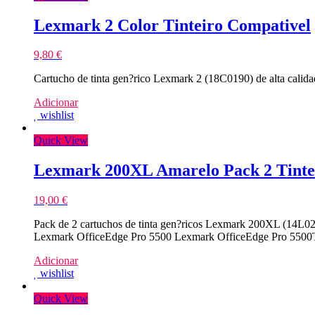
Lexmark 2 Color Tinteiro Compativel
9,80
€
Cartucho de tinta gen?rico Lexmark 2 (18C0190) de alta cali
Adicionar
wishlist
Quick View
Lexmark 200XL Amarelo Pack 2 Tinte
19,00
€
Pack de 2 cartuchos de tinta gen?ricos Lexmark 200XL (14L02
Lexmark OfficeEdge Pro 5500 Lexmark OfficeEdge Pro 5500
Adicionar
wishlist
Quick View