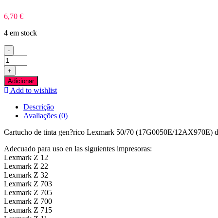
6,70
€
4 em stock
-
Quantidade
de
+
Lexmark
Adicionar
50/70
Add to wishlist
Preto
Tinteiro
Descrição
Compativel
Avaliações (0)
Cartucho de tinta gen?rico Lexmark 50/70 (17G0050E/12AX970E) de 
Adecuado para uso en las siguientes impresoras:
Lexmark Z 12
Lexmark Z 22
Lexmark Z 32
Lexmark Z 703
Lexmark Z 705
Lexmark Z 700
Lexmark Z 715