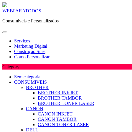
Skip
WEBPARATODOS
to
Consumiveis e Personalizados
content
Serviços
Marketing Digital
Construção Sites
Como Personalizar
Category
Sem categoria
CONSUMIVEIS
BROTHER
BROTHER INKJET
BROTHER TAMBOR
BROTHER TONER LASER
CANON
CANON INKJET
CANON TAMBOR
CANON TONER LASER
DELL