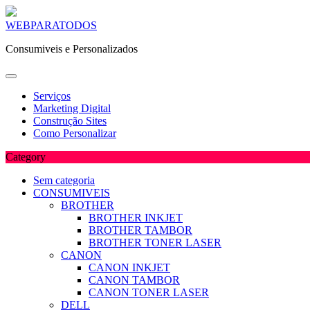
Skip
WEBPARATODOS
to
Consumiveis e Personalizados
content
Serviços
Marketing Digital
Construção Sites
Como Personalizar
Category
Sem categoria
CONSUMIVEIS
BROTHER
BROTHER INKJET
BROTHER TAMBOR
BROTHER TONER LASER
CANON
CANON INKJET
CANON TAMBOR
CANON TONER LASER
DELL