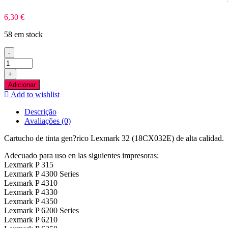
6,30
€
58 em stock
-
Quantidade
de
+
Lexmark
Adicionar
32
Add to wishlist
Preto
Tinteiro
Descrição
Compativel
Avaliações (0)
Cartucho de tinta gen?rico Lexmark 32 (18CX032E) de alta calidad.
Adecuado para uso en las siguientes impresoras:
Lexmark P 315
Lexmark P 4300 Series
Lexmark P 4310
Lexmark P 4330
Lexmark P 4350
Lexmark P 6200 Series
Lexmark P 6210