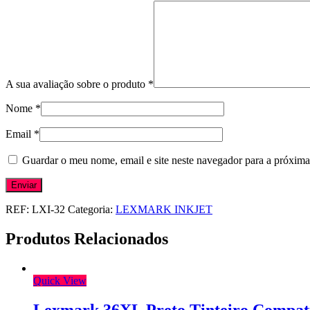
A sua avaliação sobre o produto
*
Nome
*
Email
*
Guardar o meu nome, email e site neste navegador para a próxima
REF:
LXI-32
Categoria:
LEXMARK INKJET
Produtos Relacionados
Quick View
Lexmark 36XL Preto Tinteiro Compat