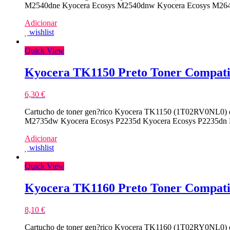
M2540dne Kyocera Ecosys M2540dnw Kyocera Ecosys M2640
Adicionar
wishlist
Quick View
Kyocera TK1150 Preto Toner Compati
6,30
€
Cartucho de toner gen?rico Kyocera TK1150 (1T02RV0NL0) de
M2735dw Kyocera Ecosys P2235d Kyocera Ecosys P2235dn 
Adicionar
wishlist
Quick View
Kyocera TK1160 Preto Toner Compati
8,10
€
Cartucho de toner gen?rico Kyocera TK1160 (1T02RY0NL0) de 