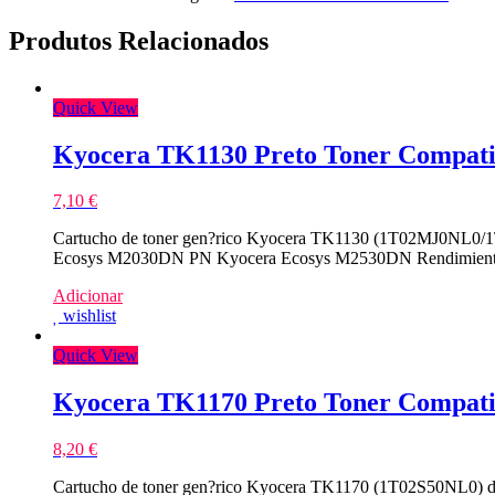
Produtos Relacionados
Quick View
Kyocera TK1130 Preto Toner Compati
7,10
€
Cartucho de toner gen?rico Kyocera TK1130 (1T02MJ0NL0/1T
Ecosys M2030DN PN Kyocera Ecosys M2530DN Rendimiento
Adicionar
wishlist
Quick View
Kyocera TK1170 Preto Toner Compati
8,20
€
Cartucho de toner gen?rico Kyocera TK1170 (1T02S50NL0) de