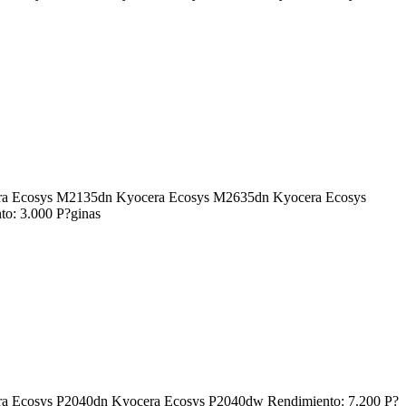
yocera Ecosys M2135dn Kyocera Ecosys M2635dn Kyocera Ecosys
: 3.000 P?ginas
cera Ecosys P2040dn Kyocera Ecosys P2040dw Rendimiento: 7.200 P?