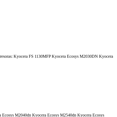
impresoras: Kyocera FS 1130MFP Kyocera Ecosys M2030DN Kyocera
ocera Ecosys M2040dn Kyocera Ecosys M2540dn Kyocera Ecosys