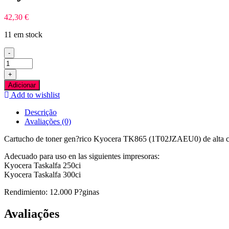
42,30
€
11 em stock
-
Quantidade
de
+
Kyocera
Adicionar
TK865
Add to wishlist
Amarelo
Toner
Descrição
Compativel
Avaliações (0)
Cartucho de toner gen?rico Kyocera TK865 (1T02JZAEU0) de alta c
Adecuado para uso en las siguientes impresoras:
Kyocera Taskalfa 250ci
Kyocera Taskalfa 300ci
Rendimiento: 12.000 P?ginas
Avaliações