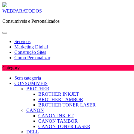
Skip
WEBPARATODOS
to
Consumiveis e Personalizados
content
Serviços
Marketing Digital
Construção Sites
Como Personalizar
Category
Sem categoria
CONSUMIVEIS
BROTHER
BROTHER INKJET
BROTHER TAMBOR
BROTHER TONER LASER
CANON
CANON INKJET
CANON TAMBOR
CANON TONER LASER
DELL