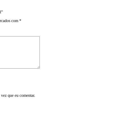
l”
arcados com
*
 vez que eu comentar.