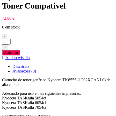
Toner Compativel
72,80
€
6 em stock
-
Quantidade
de
+
Kyocera
Adicionar
TK8555
Add to wishlist
Amarelo
Toner
Descrição
Compativel
Avaliações (0)
Cartucho de toner gen?rico Kyocera TK8555 (1T02XCANL0) de
alta calidad.
Adecuado para uso en las siguientes impresoras:
Kyocera TASKalfa 5054ci
Kyocera TASKalfa 6054ci
Kyocera TASKalfa 7054ci