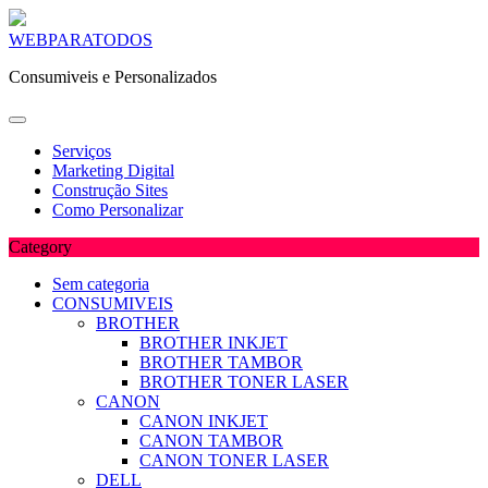
Skip
WEBPARATODOS
to
Consumiveis e Personalizados
content
Serviços
Marketing Digital
Construção Sites
Como Personalizar
Category
Sem categoria
CONSUMIVEIS
BROTHER
BROTHER INKJET
BROTHER TAMBOR
BROTHER TONER LASER
CANON
CANON INKJET
CANON TAMBOR
CANON TONER LASER
DELL