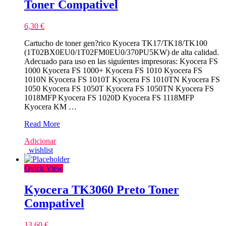
Toner Compativel
6,30
€
Cartucho de toner gen?rico Kyocera TK17/TK18/TK100
(1T02BX0EU0/1T02FM0EU0/370PU5KW) de alta calidad.
Adecuado para uso en las siguientes impresoras: Kyocera FS
1000 Kyocera FS 1000+ Kyocera FS 1010 Kyocera FS
1010N Kyocera FS 1010T Kyocera FS 1010TN Kyocera FS
1050 Kyocera FS 1050T Kyocera FS 1050TN Kyocera FS
1018MFP Kyocera FS 1020D Kyocera FS 1118MFP
Kyocera KM …
Kyocera
Read More
TK17/TK18/TK100
Adicionar
Preto
wishlist
Toner
Compativel
Quick View
Kyocera TK3060 Preto Toner
Compativel
13,60
€