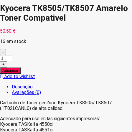
Kyocera TK8505/TK8507 Amarelo
Toner Compativel
50,50
€
16 em stock
-
Quantidade
de
+
Kyocera
Adicionar
TK8505/TK8507
Add to wishlist
Amarelo
Toner
Descrição
Compativel
Avaliações (0)
Cartucho de toner gen?rico Kyocera TK8505/TK8507
(1T02LCANL0) de alta calidad.
Adecuado para uso en las siguientes impresoras:
Kyocera TASKalfa 4550ci
Kyocera TASKalfa 4551ci