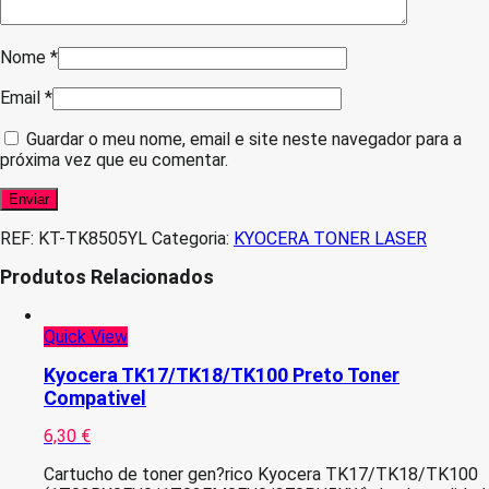
Nome
*
Email
*
Guardar o meu nome, email e site neste navegador para a
próxima vez que eu comentar.
REF:
KT-TK8505YL
Categoria:
KYOCERA TONER LASER
Produtos Relacionados
Quick View
Kyocera TK17/TK18/TK100 Preto Toner
Compativel
6,30
€
Cartucho de toner gen?rico Kyocera TK17/TK18/TK100