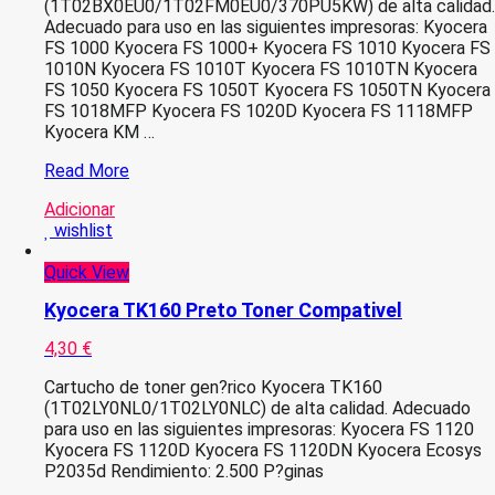
(1T02BX0EU0/1T02FM0EU0/370PU5KW) de alta calidad.
Adecuado para uso en las siguientes impresoras: Kyocera
FS 1000 Kyocera FS 1000+ Kyocera FS 1010 Kyocera FS
1010N Kyocera FS 1010T Kyocera FS 1010TN Kyocera
FS 1050 Kyocera FS 1050T Kyocera FS 1050TN Kyocera
FS 1018MFP Kyocera FS 1020D Kyocera FS 1118MFP
Kyocera KM …
Kyocera
Read More
TK17/TK18/TK100
Adicionar
Preto
wishlist
Toner
Compativel
Quick View
Kyocera TK160 Preto Toner Compativel
4,30
€
Cartucho de toner gen?rico Kyocera TK160
(1T02LY0NL0/1T02LY0NLC) de alta calidad. Adecuado
para uso en las siguientes impresoras: Kyocera FS 1120
Kyocera FS 1120D Kyocera FS 1120DN Kyocera Ecosys
P2035d Rendimiento: 2.500 P?ginas