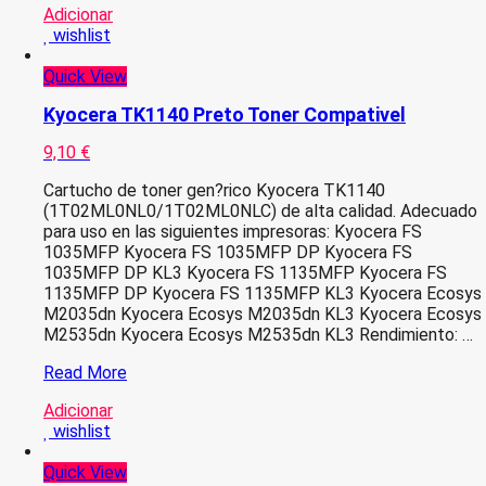
Adicionar
wishlist
Quick View
Kyocera TK1140 Preto Toner Compativel
9,10
€
Cartucho de toner gen?rico Kyocera TK1140
(1T02ML0NL0/1T02ML0NLC) de alta calidad. Adecuado
para uso en las siguientes impresoras: Kyocera FS
1035MFP Kyocera FS 1035MFP DP Kyocera FS
1035MFP DP KL3 Kyocera FS 1135MFP Kyocera FS
1135MFP DP Kyocera FS 1135MFP KL3 Kyocera Ecosys
M2035dn Kyocera Ecosys M2035dn KL3 Kyocera Ecosys
M2535dn Kyocera Ecosys M2535dn KL3 Rendimiento: …
Kyocera
Read More
TK1140
Adicionar
Preto
wishlist
Toner
Compativel
Quick View