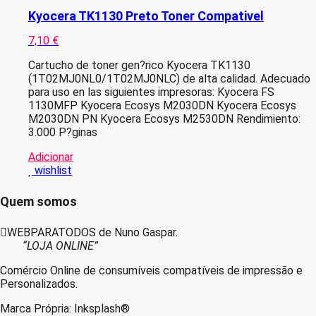
Kyocera TK1130 Preto Toner Compativel
7,10
€
Cartucho de toner gen?rico Kyocera TK1130
(1T02MJ0NL0/1T02MJ0NLC) de alta calidad. Adecuado
para uso en las siguientes impresoras: Kyocera FS
1130MFP Kyocera Ecosys M2030DN Kyocera Ecosys
M2030DN PN Kyocera Ecosys M2530DN Rendimiento:
3.000 P?ginas
Adicionar
wishlist
Quem somos
WEBPARATODOS de Nuno Gaspar.
“LOJA ONLINE”
Comércio Online de consumíveis compatíveis de impressão e
Personalizados.
Marca Própria: Inksplash®