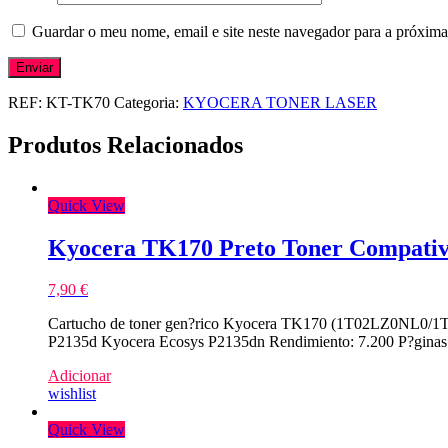
Guardar o meu nome, email e site neste navegador para a próxima
REF:
KT-TK70
Categoria:
KYOCERA TONER LASER
Produtos Relacionados
Quick View
Kyocera TK170 Preto Toner Compativ
7,90
€
Cartucho de toner gen?rico Kyocera TK170 (1T02LZ0NL0/1T0
P2135d Kyocera Ecosys P2135dn Rendimiento: 7.200 P?ginas
Adicionar
wishlist
Quick View