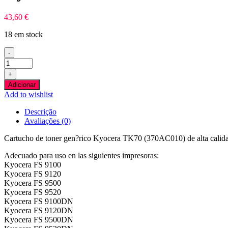
43,60
€
18 em stock
-
Quantidade
de
+
Kyocera
Adicionar
TK70
Add to wishlist
Preto
Toner
Descrição
Compativel
Avaliações (0)
Cartucho de toner gen?rico Kyocera TK70 (370AC010) de alta calid
Adecuado para uso en las siguientes impresoras:
Kyocera FS 9100
Kyocera FS 9120
Kyocera FS 9500
Kyocera FS 9520
Kyocera FS 9100DN
Kyocera FS 9120DN
Kyocera FS 9500DN