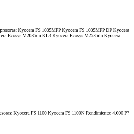
 impresoras: Kyocera FS 1035MFP Kyocera FS 1035MFP DP Kyocera
era Ecosys M2035dn KL3 Kyocera Ecosys M2535dn Kyocera
resoras: Kyocera FS 1100 Kyocera FS 1100N Rendimiento: 4.000 P?