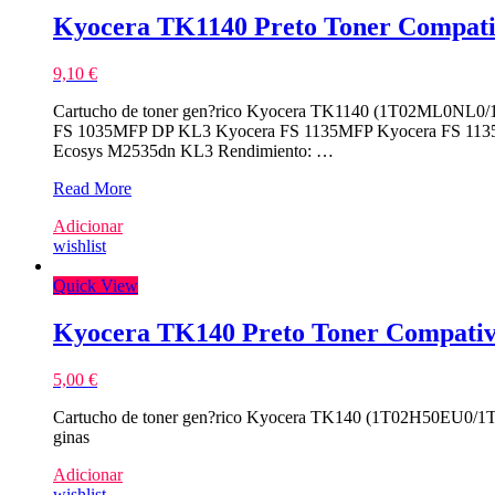
Kyocera TK1140 Preto Toner Compati
9,10
€
Cartucho de toner gen?rico Kyocera TK1140 (1T02ML0NL0/1
FS 1035MFP DP KL3 Kyocera FS 1135MFP Kyocera FS 113
Ecosys M2535dn KL3 Rendimiento: …
Kyocera
Read More
TK1140
Adicionar
Preto
wishlist
Toner
Compativel
Quick View
Kyocera TK140 Preto Toner Compativ
5,00
€
Cartucho de toner gen?rico Kyocera TK140 (1T02H50EU0/1T02
ginas
Adicionar
wishlist