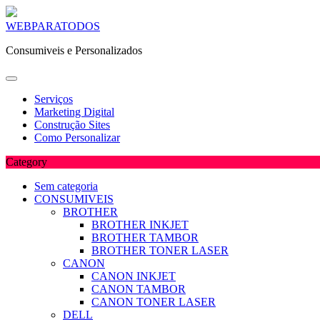
Skip
WEBPARATODOS
to
Consumiveis e Personalizados
content
Serviços
Marketing Digital
Construção Sites
Como Personalizar
Category
Sem categoria
CONSUMIVEIS
BROTHER
BROTHER INKJET
BROTHER TAMBOR
BROTHER TONER LASER
CANON
CANON INKJET
CANON TAMBOR
CANON TONER LASER
DELL