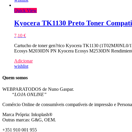
Quick View
Kyocera TK1130 Preto Toner Compati
7,10
€
Cartucho de toner gen?rico Kyocera TK1130 (1T02MJ0NL0/1T
Ecosys M2030DN PN Kyocera Ecosys M2530DN Rendimiento
Adicionar
wishlist
Quem somos
WEBPARATODOS de Nuno Gaspar.
“LOJA ONLINE”
Comércio Online de consumíveis compatíveis de impressão e Persona
Marca Própria: Inksplash®
Outras marcas: G&G, OEM.
+351 910 001 955