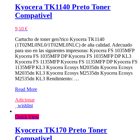
Kyocera TK1140 Preto Toner
Compativel
9,10
€
Cartucho de toner gen?rico Kyocera TK1140
(1T02ML0NL0/1T02ML0NLC) de alta calidad. Adecuado
para uso en las siguientes impresoras: Kyocera FS 1035MFP
Kyocera FS 1035MFP DP Kyocera FS 1035MFP DP KL3
Kyocera FS 1135MFP Kyocera FS 1135MFP DP Kyocera FS
1135MFP KL3 Kyocera Ecosys M2035dn Kyocera Ecosys
M2035dn KL3 Kyocera Ecosys M2535dn Kyocera Ecosys
M2535dn KL3 Rendimiento: …
Kyocera
Read More
TK1140
Adicionar
Preto
wishlist
Toner
Compativel
Quick View
Kyocera TK170 Preto Toner
Compativel