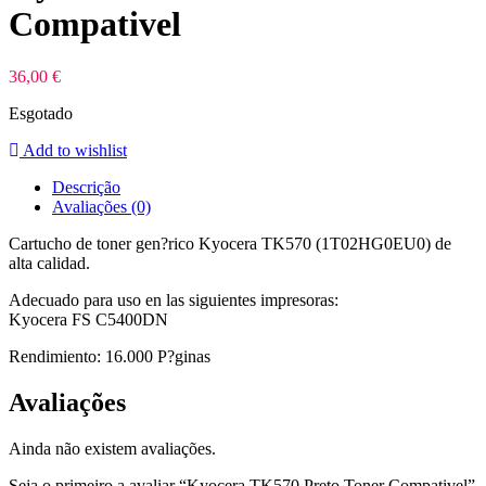
Compativel
36,00
€
Esgotado
Add to wishlist
Descrição
Avaliações (0)
Cartucho de toner gen?rico Kyocera TK570 (1T02HG0EU0) de
alta calidad.
Adecuado para uso en las siguientes impresoras:
Kyocera FS C5400DN
Rendimiento: 16.000 P?ginas
Avaliações
Ainda não existem avaliações.
Seja o primeiro a avaliar “Kyocera TK570 Preto Toner Compativel”