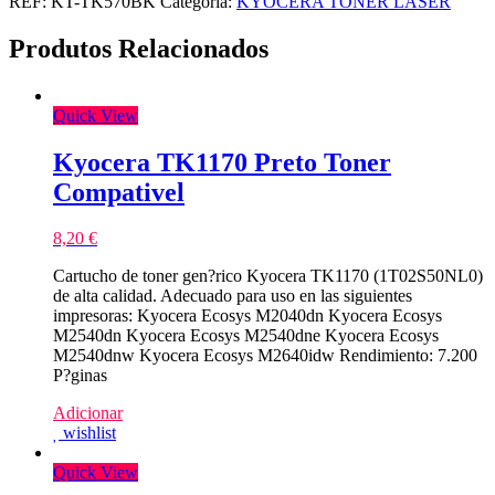
REF:
KT-TK570BK
Categoria:
KYOCERA TONER LASER
Produtos Relacionados
Quick View
Kyocera TK1170 Preto Toner
Compativel
8,20
€
Cartucho de toner gen?rico Kyocera TK1170 (1T02S50NL0)
de alta calidad. Adecuado para uso en las siguientes
impresoras: Kyocera Ecosys M2040dn Kyocera Ecosys
M2540dn Kyocera Ecosys M2540dne Kyocera Ecosys
M2540dnw Kyocera Ecosys M2640idw Rendimiento: 7.200
P?ginas
Adicionar
wishlist
Quick View