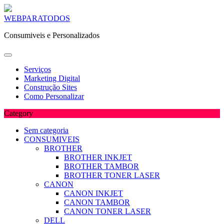
Skip
WEBPARATODOS
to
Consumiveis e Personalizados
content
Serviços
Marketing Digital
Construção Sites
Como Personalizar
Category
Sem categoria
CONSUMIVEIS
BROTHER
BROTHER INKJET
BROTHER TAMBOR
BROTHER TONER LASER
CANON
CANON INKJET
CANON TAMBOR
CANON TONER LASER
DELL