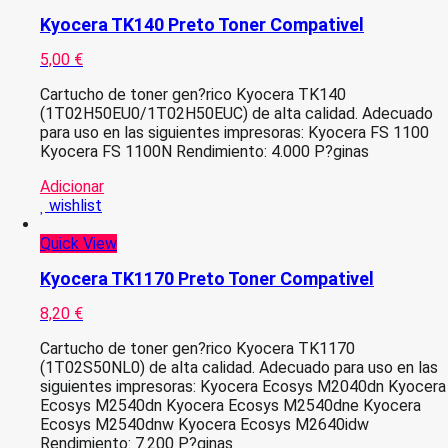
Kyocera TK140 Preto Toner Compativel
5,00
€
Cartucho de toner gen?rico Kyocera TK140
(1T02H50EU0/1T02H50EUC) de alta calidad. Adecuado
para uso en las siguientes impresoras: Kyocera FS 1100
Kyocera FS 1100N Rendimiento: 4.000 P?ginas
Adicionar
wishlist
Quick View
Kyocera TK1170 Preto Toner Compativel
8,20
€
Cartucho de toner gen?rico Kyocera TK1170
(1T02S50NL0) de alta calidad. Adecuado para uso en las
siguientes impresoras: Kyocera Ecosys M2040dn Kyocera
Ecosys M2540dn Kyocera Ecosys M2540dne Kyocera
Ecosys M2540dnw Kyocera Ecosys M2640idw
Rendimiento: 7.200 P?ginas