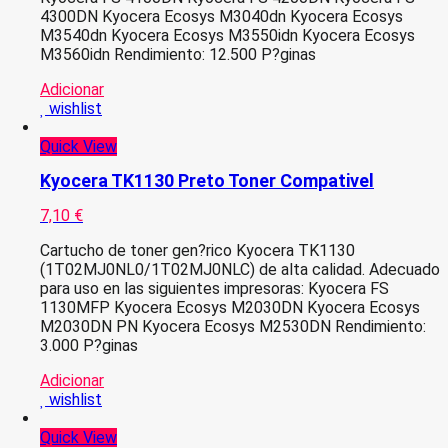
4300DN Kyocera Ecosys M3040dn Kyocera Ecosys
M3540dn Kyocera Ecosys M3550idn Kyocera Ecosys
M3560idn Rendimiento: 12.500 P?ginas
Adicionar
wishlist
Quick View
Kyocera TK1130 Preto Toner Compativel
7,10
€
Cartucho de toner gen?rico Kyocera TK1130
(1T02MJ0NL0/1T02MJ0NLC) de alta calidad. Adecuado
para uso en las siguientes impresoras: Kyocera FS
1130MFP Kyocera Ecosys M2030DN Kyocera Ecosys
M2030DN PN Kyocera Ecosys M2530DN Rendimiento:
3.000 P?ginas
Adicionar
wishlist
Quick View