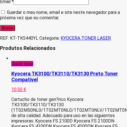
Email
*
Guardar o meu nome, email e site neste navegador para a
próxima vez que eu comentar.
REF:
KT-TK5440YL
Categoria:
KYOCERA TONER LASER
Produtos Relacionados
Quick View
Kyocera TK3100/TK3110/TK3130 Preto Toner
Compativel
10,50
€
Cartucho de toner gen?rico Kyocera
TK3100/TK3110/TK3130
(1T02MS0NL0/1T02MT0NL0/1T02MT0NLV/1T02MT0N
de alta calidad. Adecuado para uso en las siguientes
impresoras: Kyocera FS 2100D Kyocera FS 2100DN
Kyocera FS 4100DN Kyocera FS 4200DN Kyocera FS