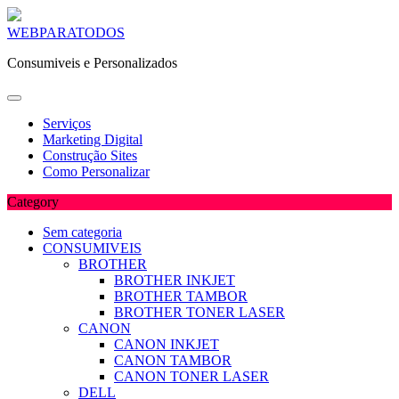
Skip
WEBPARATODOS
to
Consumiveis e Personalizados
content
Serviços
Marketing Digital
Construção Sites
Como Personalizar
Category
Sem categoria
CONSUMIVEIS
BROTHER
BROTHER INKJET
BROTHER TAMBOR
BROTHER TONER LASER
CANON
CANON INKJET
CANON TAMBOR
CANON TONER LASER
DELL