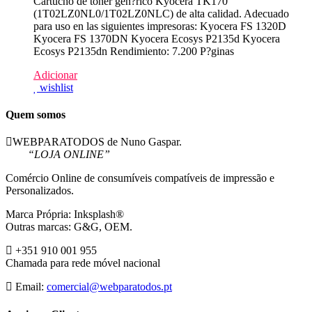
Cartucho de toner gen?rico Kyocera TK170
(1T02LZ0NL0/1T02LZ0NLC) de alta calidad. Adecuado
para uso en las siguientes impresoras: Kyocera FS 1320D
Kyocera FS 1370DN Kyocera Ecosys P2135d Kyocera
Ecosys P2135dn Rendimiento: 7.200 P?ginas
Adicionar
wishlist
Quem somos
WEBPARATODOS de Nuno Gaspar.
“LOJA ONLINE”
Comércio Online de consumíveis compatíveis de impressão e
Personalizados.
Marca Própria: Inksplash®
Outras marcas: G&G, OEM.
+351 910 001 955
Chamada para rede móvel nacional
Email:
comercial@webparatodos.pt