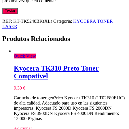
próxima vez que eu comentar.
REF:
KT-TK5240BK(XL)
Categoria:
KYOCERA TONER
LASER
Produtos Relacionados
Quick View
Kyocera TK310 Preto Toner
Compativel
9,30
€
Cartucho de toner gen?rico Kyocera TK310 (1T02F80EUC)
de alta calidad. Adecuado para uso en las siguientes
impresoras: Kyocera FS 2000D Kyocera FS 2000DN
Kyocera FS 3900DN Kyocera FS 4000DN Rendimiento:
12.000 P?ginas
Adicionar