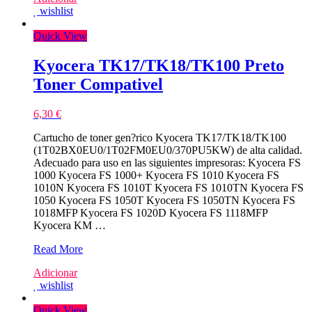
wishlist
Quick View
Kyocera TK17/TK18/TK100 Preto
Toner Compativel
6,30
€
Cartucho de toner gen?rico Kyocera TK17/TK18/TK100
(1T02BX0EU0/1T02FM0EU0/370PU5KW) de alta calidad.
Adecuado para uso en las siguientes impresoras: Kyocera FS
1000 Kyocera FS 1000+ Kyocera FS 1010 Kyocera FS
1010N Kyocera FS 1010T Kyocera FS 1010TN Kyocera FS
1050 Kyocera FS 1050T Kyocera FS 1050TN Kyocera FS
1018MFP Kyocera FS 1020D Kyocera FS 1118MFP
Kyocera KM …
Kyocera
Read More
TK17/TK18/TK100
Adicionar
Preto
wishlist
Toner
Compativel
Quick View