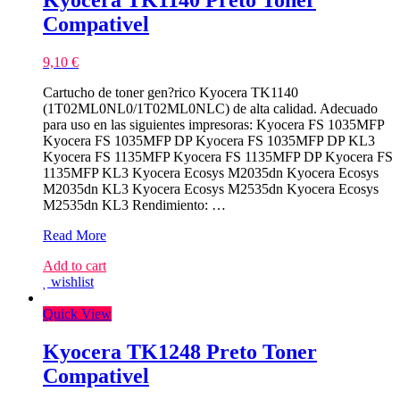
Kyocera TK1140 Preto Toner
Compativel
9,10
€
Cartucho de toner gen?rico Kyocera TK1140
(1T02ML0NL0/1T02ML0NLC) de alta calidad. Adecuado
para uso en las siguientes impresoras: Kyocera FS 1035MFP
Kyocera FS 1035MFP DP Kyocera FS 1035MFP DP KL3
Kyocera FS 1135MFP Kyocera FS 1135MFP DP Kyocera FS
1135MFP KL3 Kyocera Ecosys M2035dn Kyocera Ecosys
M2035dn KL3 Kyocera Ecosys M2535dn Kyocera Ecosys
M2535dn KL3 Rendimiento: …
Kyocera
Read More
TK1140
Add to cart
Preto
wishlist
Toner
Compativel
Quick View
Kyocera TK1248 Preto Toner
Compativel