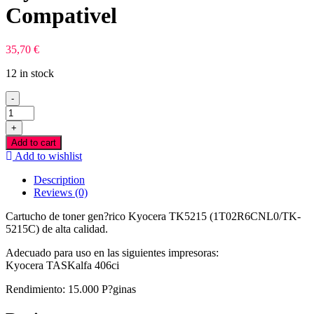
Compativel
35,70
€
12 in stock
-
Kyocera
TK5215
+
Azul
Add to cart
Toner
Add to wishlist
Compativel
quantity
Description
Reviews (0)
Cartucho de toner gen?rico Kyocera TK5215 (1T02R6CNL0/TK-
5215C) de alta calidad.
Adecuado para uso en las siguientes impresoras:
Kyocera TASKalfa 406ci
Rendimiento: 15.000 P?ginas