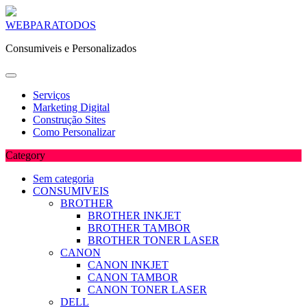
Skip
WEBPARATODOS
to
Consumiveis e Personalizados
content
Serviços
Marketing Digital
Construção Sites
Como Personalizar
Category
Sem categoria
CONSUMIVEIS
BROTHER
BROTHER INKJET
BROTHER TAMBOR
BROTHER TONER LASER
CANON
CANON INKJET
CANON TAMBOR
CANON TONER LASER
DELL