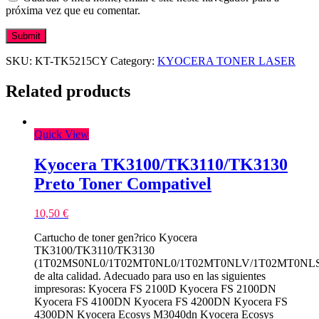
próxima vez que eu comentar.
SKU:
KT-TK5215CY
Category:
KYOCERA TONER LASER
Related products
Quick View
Kyocera TK3100/TK3110/TK3130
Preto Toner Compativel
10,50
€
Cartucho de toner gen?rico Kyocera
TK3100/TK3110/TK3130
(1T02MS0NL0/1T02MT0NL0/1T02MT0NLV/1T02MT0NLS
de alta calidad. Adecuado para uso en las siguientes
impresoras: Kyocera FS 2100D Kyocera FS 2100DN
Kyocera FS 4100DN Kyocera FS 4200DN Kyocera FS
4300DN Kyocera Ecosys M3040dn Kyocera Ecosys