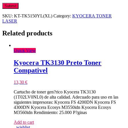
SKU:
KT-TK5150YL(XL)
Category:
KYOCERA TONER
LASER
Related products
Quick View
Kyocera TK3130 Preto Toner
Compativel
13,30
€
Cartucho de toner gen?rico Kyocera TK3130
(1T02LV0NL0) de alta calidad. Adecuado para uso en las
siguientes impresoras: Kyocera FS 4200DN Kyocera FS
4300DN Kyocera Ecosys M3550idn Kyocera Ecosys
M3560idn Rendimiento: 25.000 P?ginas
Add to cart
wishlist