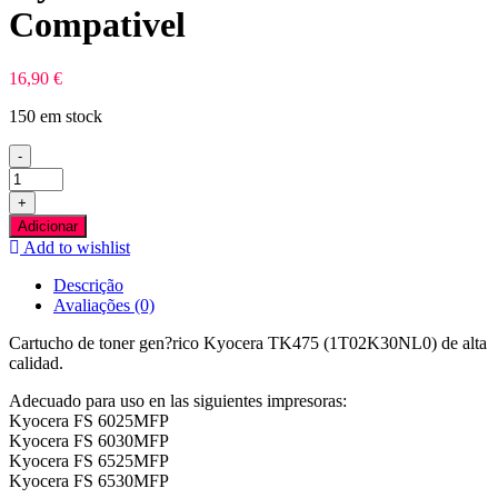
Compativel
16,90
€
150 em stock
-
Quantidade
de
+
Kyocera
Adicionar
TK475
Add to wishlist
Preto
Toner
Descrição
Compativel
Avaliações (0)
Cartucho de toner gen?rico Kyocera TK475 (1T02K30NL0) de alta
calidad.
Adecuado para uso en las siguientes impresoras:
Kyocera FS 6025MFP
Kyocera FS 6030MFP
Kyocera FS 6525MFP
Kyocera FS 6530MFP