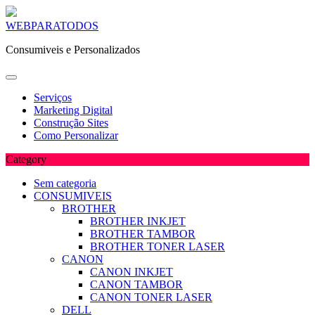
Skip
WEBPARATODOS
to
Consumiveis e Personalizados
content
Serviços
Marketing Digital
Construção Sites
Como Personalizar
Category
Sem categoria
CONSUMIVEIS
BROTHER
BROTHER INKJET
BROTHER TAMBOR
BROTHER TONER LASER
CANON
CANON INKJET
CANON TAMBOR
CANON TONER LASER
DELL