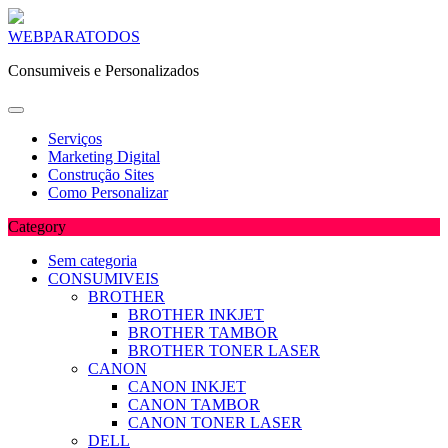
Skip
WEBPARATODOS
to
Consumiveis e Personalizados
content
Serviços
Marketing Digital
Construção Sites
Como Personalizar
Category
Sem categoria
CONSUMIVEIS
BROTHER
BROTHER INKJET
BROTHER TAMBOR
BROTHER TONER LASER
CANON
CANON INKJET
CANON TAMBOR
CANON TONER LASER
DELL