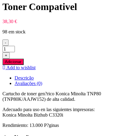
Toner Compativel
38,30
€
98 em stock
-
Quantidade
de
+
Konica
Adicionar
Minolta
Add to wishlist
TNP80
Preto
Descrição
Toner
Avaliações (0)
Compativel
Cartucho de toner gen?rico Konica Minolta TNP80
(TNP80K/AAJW152) de alta calidad.
Adecuado para uso en las siguientes impresoras:
Konica Minolta Bizhub C3320i
Rendimiento: 13.000 P?ginas