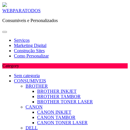
Skip
WEBPARATODOS
to
Consumiveis e Personalizados
content
Serviços
Marketing Digital
Construção Sites
Como Personalizar
Category
Sem categoria
CONSUMIVEIS
BROTHER
BROTHER INKJET
BROTHER TAMBOR
BROTHER TONER LASER
CANON
CANON INKJET
CANON TAMBOR
CANON TONER LASER
DELL