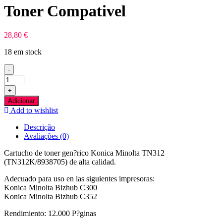
Toner Compativel
28,80
€
18 em stock
-
Quantidade
de
+
Konica
Adicionar
Minolta
Add to wishlist
TN312
Preto
Descrição
Toner
Avaliações (0)
Compativel
Cartucho de toner gen?rico Konica Minolta TN312
(TN312K/8938705) de alta calidad.
Adecuado para uso en las siguientes impresoras:
Konica Minolta Bizhub C300
Konica Minolta Bizhub C352
Rendimiento: 12.000 P?ginas