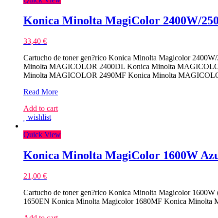
Konica Minolta MagiColor 2400W/25
33,40
€
Cartucho de toner gen?rico Konica Minolta Magicolor 2400
Minolta MAGICOLOR 2400DL Konica Minolta MAGICOLO
Minolta MAGICOLOR 2490MF Konica Minolta MAGICOL
Konica
Read More
Minolta
Add to cart
MagiColor
wishlist
2400W/2500W
Amarelo
Quick View
Toner
Compativel
Konica Minolta MagiColor 1600W Azu
21,00
€
Cartucho de toner gen?rico Konica Minolta Magicolor 1600W 
1650EN Konica Minolta Magicolor 1680MF Konica Minolta M
Add to cart