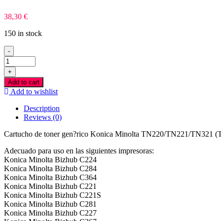
38,30
€
150 in stock
-
Konica
Minolta
+
TN220/TN221/TN321
Add to cart
Azul
Add to wishlist
Toner
Compativel
Description
quantity
Reviews (0)
Cartucho de toner gen?rico Konica Minolta TN220/TN221/TN32
Adecuado para uso en las siguientes impresoras:
Konica Minolta Bizhub C224
Konica Minolta Bizhub C284
Konica Minolta Bizhub C364
Konica Minolta Bizhub C221
Konica Minolta Bizhub C221S
Konica Minolta Bizhub C281
Konica Minolta Bizhub C227