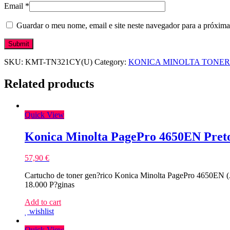
Email
*
Guardar o meu nome, email e site neste navegador para a próxima
SKU:
KMT-TN321CY(U)
Category:
KONICA MINOLTA TONER
Related products
Quick View
Konica Minolta PagePro 4650EN Pret
57,90
€
Cartucho de toner gen?rico Konica Minolta PagePro 4650EN (
18.000 P?ginas
Add to cart
wishlist
Quick View