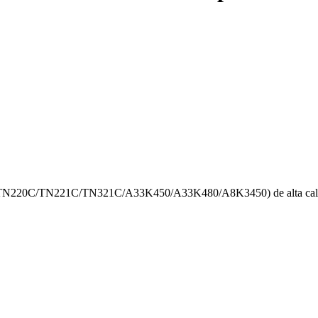
1 (TN220C/TN221C/TN321C/A33K450/A33K480/A8K3450) de alta cal