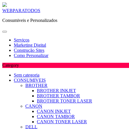
Skip
WEBPARATODOS
to
Consumiveis e Personalizados
content
Serviços
Marketing Digital
Construção Sites
Como Personalizar
Category
Sem categoria
CONSUMIVEIS
BROTHER
BROTHER INKJET
BROTHER TAMBOR
BROTHER TONER LASER
CANON
CANON INKJET
CANON TAMBOR
CANON TONER LASER
DELL