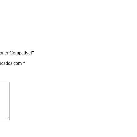
oner Compativel”
arcados com
*