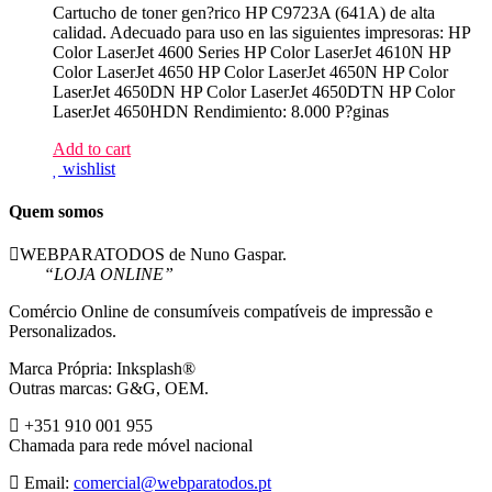
Cartucho de toner gen?rico HP C9723A (641A) de alta
calidad. Adecuado para uso en las siguientes impresoras: HP
Color LaserJet 4600 Series HP Color LaserJet 4610N HP
Color LaserJet 4650 HP Color LaserJet 4650N HP Color
LaserJet 4650DN HP Color LaserJet 4650DTN HP Color
LaserJet 4650HDN Rendimiento: 8.000 P?ginas
Add to cart
wishlist
Quem somos
WEBPARATODOS de Nuno Gaspar.
“LOJA ONLINE”
Comércio Online de consumíveis compatíveis de impressão e
Personalizados.
Marca Própria: Inksplash®
Outras marcas: G&G, OEM.
+351 910 001 955
Chamada para rede móvel nacional
Email:
comercial@webparatodos.pt