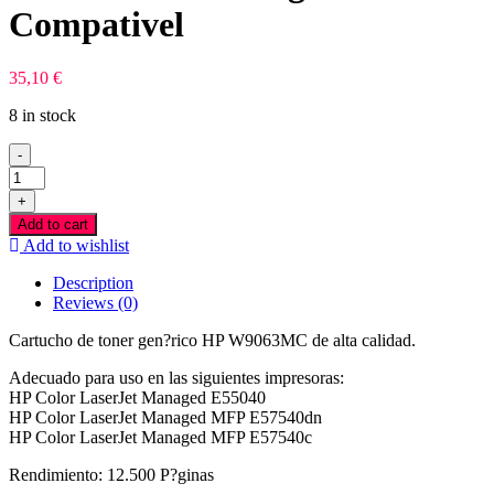
Compativel
35,10
€
8 in stock
-
HP
W9063MC
+
Magenta
Add to cart
Toner
Add to wishlist
Compativel
quantity
Description
Reviews (0)
Cartucho de toner gen?rico HP W9063MC de alta calidad.
Adecuado para uso en las siguientes impresoras:
HP Color LaserJet Managed E55040
HP Color LaserJet Managed MFP E57540dn
HP Color LaserJet Managed MFP E57540c
Rendimiento: 12.500 P?ginas