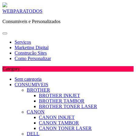
Skip
WEBPARATODOS
to
Consumiveis e Personalizados
content
Serviços
Marketing Digital
Construção Sites
Como Personalizar
Category
Sem categoria
CONSUMIVEIS
BROTHER
BROTHER INKJET
BROTHER TAMBOR
BROTHER TONER LASER
CANON
CANON INKJET
CANON TAMBOR
CANON TONER LASER
DELL