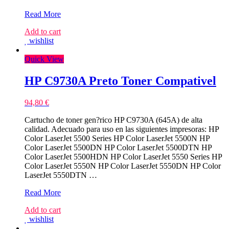
HP
Read More
CB384A
Add to cart
Preto
wishlist
Tambor
Compativel
Quick View
HP C9730A Preto Toner Compativel
94,80
€
Cartucho de toner gen?rico HP C9730A (645A) de alta
calidad. Adecuado para uso en las siguientes impresoras: HP
Color LaserJet 5500 Series HP Color LaserJet 5500N HP
Color LaserJet 5500DN HP Color LaserJet 5500DTN HP
Color LaserJet 5500HDN HP Color LaserJet 5550 Series HP
Color LaserJet 5550N HP Color LaserJet 5550DN HP Color
LaserJet 5550DTN …
HP
Read More
C9730A
Add to cart
Preto
wishlist
Toner
Compativel