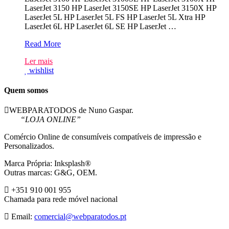
LaserJet 3150 HP LaserJet 3150SE HP LaserJet 3150X HP
LaserJet 5L HP LaserJet 5L FS HP LaserJet 5L Xtra HP
LaserJet 6L HP LaserJet 6L SE HP LaserJet …
Canon
Read More
FX3/EP-
Ler mais
A
wishlist
Preto
Toner
Compativel
Quem somos
WEBPARATODOS de Nuno Gaspar.
“LOJA ONLINE”
Comércio Online de consumíveis compatíveis de impressão e
Personalizados.
Marca Própria: Inksplash®
Outras marcas: G&G, OEM.
+351 910 001 955
Chamada para rede móvel nacional
Email:
comercial@webparatodos.pt