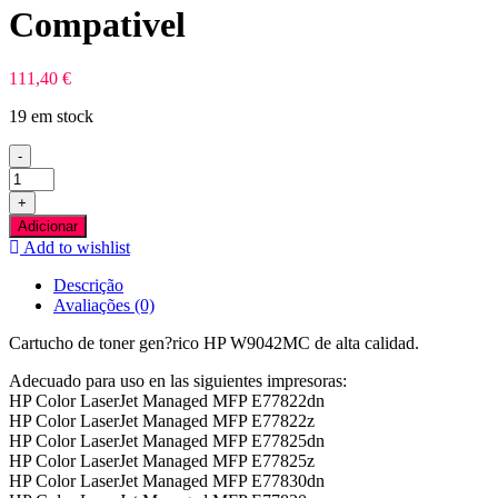
Compativel
111,40
€
19 em stock
-
Quantidade
de
+
HP
Adicionar
W9042MC
Add to wishlist
Amarelo
Toner
Descrição
Compativel
Avaliações (0)
Cartucho de toner gen?rico HP W9042MC de alta calidad.
Adecuado para uso en las siguientes impresoras:
HP Color LaserJet Managed MFP E77822dn
HP Color LaserJet Managed MFP E77822z
HP Color LaserJet Managed MFP E77825dn
HP Color LaserJet Managed MFP E77825z
HP Color LaserJet Managed MFP E77830dn