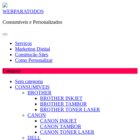
Skip
WEBPARATODOS
to
Consumiveis e Personalizados
content
Serviços
Marketing Digital
Construção Sites
Como Personalizar
Category
Sem categoria
CONSUMIVEIS
BROTHER
BROTHER INKJET
BROTHER TAMBOR
BROTHER TONER LASER
CANON
CANON INKJET
CANON TAMBOR
CANON TONER LASER
DELL