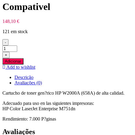
Compativel
148,10
€
121 em stock
-
Quantidade
de
+
HP
Adicionar
W2000A
Add to wishlist
Preto
Toner
Descrição
Compativel
Avaliações (0)
Cartucho de toner gen?rico HP W2000A (658A) de alta calidad.
Adecuado para uso en las siguientes impresoras:
HP Color LaserJet Enterprise M751dn
Rendimiento: 7.000 P?ginas
Avaliações