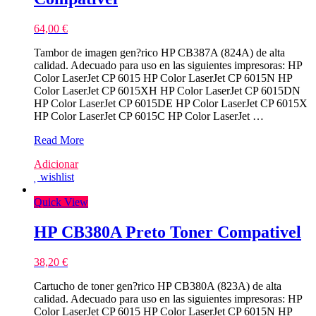
64,00
€
Tambor de imagen gen?rico HP CB387A (824A) de alta
calidad. Adecuado para uso en las siguientes impresoras: HP
Color LaserJet CP 6015 HP Color LaserJet CP 6015N HP
Color LaserJet CP 6015XH HP Color LaserJet CP 6015DN
HP Color LaserJet CP 6015DE HP Color LaserJet CP 6015X
HP Color LaserJet CP 6015C HP Color LaserJet …
HP
Read More
CB387A
Adicionar
Magenta
wishlist
Tambor
Compativel
Quick View
HP CB380A Preto Toner Compativel
38,20
€
Cartucho de toner gen?rico HP CB380A (823A) de alta
calidad. Adecuado para uso en las siguientes impresoras: HP
Color LaserJet CP 6015 HP Color LaserJet CP 6015N HP