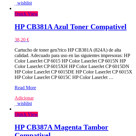
wishlist
Quick View
HP CB381A Azul Toner Compativel
38,20
€
Cartucho de toner gen?rico HP CB381A (824A) de alta
calidad. Adecuado para uso en las siguientes impresoras: HP
Color LaserJet CP 6015 HP Color LaserJet CP 6015N HP
Color LaserJet CP 6015XH HP Color LaserJet CP 6015DN
HP Color LaserJet CP 6015DE HP Color LaserJet CP 6015X
HP Color LaserJet CP 6015C HP Color LaserJet …
HP
Read More
CB381A
Adicionar
Azul
wishlist
Toner
Compativel
Quick View
HP CB387A Magenta Tambor
Compativel