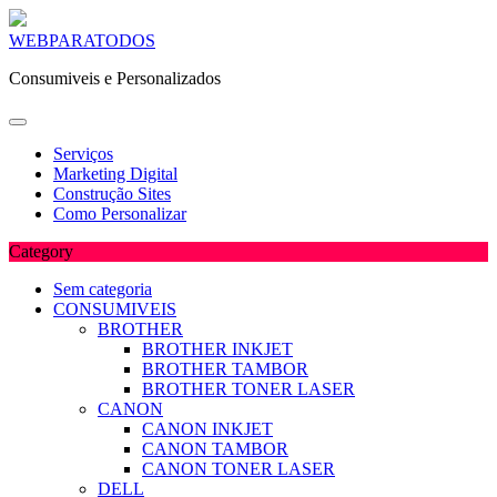
Skip
WEBPARATODOS
to
Consumiveis e Personalizados
content
Serviços
Marketing Digital
Construção Sites
Como Personalizar
Category
Sem categoria
CONSUMIVEIS
BROTHER
BROTHER INKJET
BROTHER TAMBOR
BROTHER TONER LASER
CANON
CANON INKJET
CANON TAMBOR
CANON TONER LASER
DELL