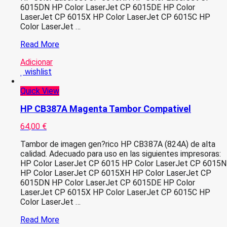
6015DN HP Color LaserJet CP 6015DE HP Color
LaserJet CP 6015X HP Color LaserJet CP 6015C HP
Color LaserJet …
HP
Read More
CB384A
Adicionar
Preto
wishlist
Tambor
Compativel
Quick View
HP CB387A Magenta Tambor Compativel
64,00
€
Tambor de imagen gen?rico HP CB387A (824A) de alta
calidad. Adecuado para uso en las siguientes impresoras:
HP Color LaserJet CP 6015 HP Color LaserJet CP 6015N
HP Color LaserJet CP 6015XH HP Color LaserJet CP
6015DN HP Color LaserJet CP 6015DE HP Color
LaserJet CP 6015X HP Color LaserJet CP 6015C HP
Color LaserJet …
HP
Read More