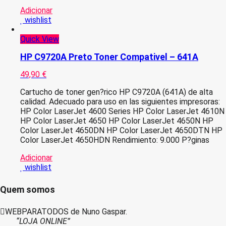
CB387A
Adicionar
Magenta
wishlist
Tambor
Compativel
Quick View
HP C9720A Preto Toner Compativel – 641A
49,90
€
Cartucho de toner gen?rico HP C9720A (641A) de alta
calidad. Adecuado para uso en las siguientes impresoras:
HP Color LaserJet 4600 Series HP Color LaserJet 4610N
HP Color LaserJet 4650 HP Color LaserJet 4650N HP
Color LaserJet 4650DN HP Color LaserJet 4650DTN HP
Color LaserJet 4650HDN Rendimiento: 9.000 P?ginas
Adicionar
wishlist
Quem somos
WEBPARATODOS de Nuno Gaspar.
“LOJA ONLINE”