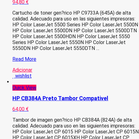
94,80
€
Cartucho de toner gen?rico HP C9733A (645A) de alta
calidad. Adecuado para uso en las siguientes impresoras:
HP Color LaserJet 5500 Series HP Color LaserJet 5500N
HP Color LaserJet 5500DN HP Color LaserJet 5500DTN
HP Color LaserJet 5500HDN HP Color LaserJet 5550
Series HP Color LaserJet 5550N HP Color LaserJet
5550DN HP Color LaserJet 5550DTN …
HP
Read More
C9733A
Adicionar
Magenta
wishlist
Toner
Compativel
Quick View
HP CB384A Preto Tambor Compativel
64,00
€
Tambor de imagen gen?rico HP CB384A (824A) de alta
calidad. Adecuado para uso en las siguientes impresoras:
HP Color LaserJet CP 6015 HP Color LaserJet CP 6015N
HP Color LaserJet CP 6015XH HP Color LaserJet CP