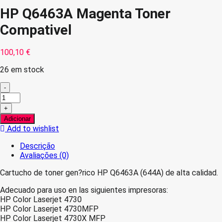
HP Q6463A Magenta Toner
Compativel
100,10
€
26 em stock
-
Quantidade
de
+
HP
Adicionar
Q6463A
Add to wishlist
Magenta
Toner
Descrição
Compativel
Avaliações (0)
Cartucho de toner gen?rico HP Q6463A (644A) de alta calidad.
Adecuado para uso en las siguientes impresoras:
HP Color Laserjet 4730
HP Color Laserjet 4730MFP
HP Color Laserjet 4730X MFP