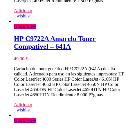
Laserjet C 4005DN Rendimiento: 7.500 P?ginas
Adicionar
wishlist
Quick View
HP C9722A Amarelo Toner
Compativel – 641A
49,90
€
Cartucho de toner gen?rico HP C9722A (641A) de alta
calidad. Adecuado para uso en las siguientes impresoras: HP
Color LaserJet 4600 Series HP Color LaserJet 4610N HP
Color LaserJet 4650 HP Color LaserJet 4650N HP Color
LaserJet 4650DN HP Color LaserJet 4650DTN HP Color
LaserJet 4650HDN Rendimiento: 8.000 P?ginas
Adicionar
wishlist
Quick View