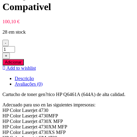
Compativel
100,10
€
28 em stock
-
Quantidade
de
+
HP
Adicionar
Q6461A
Add to wishlist
Azul
Toner
Descrição
Compativel
Avaliações (0)
Cartucho de toner gen?rico HP Q6461A (644A) de alta calidad.
Adecuado para uso en las siguientes impresoras:
HP Color Laserjet 4730
HP Color Laserjet 4730MFP
HP Color Laserjet 4730X MFP
HP Color Laserjet 4730XM MFP
HP Color Laserjet 4730XS MFP