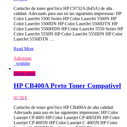
Cartucho de toner gen?rico HP C9732A (645A) de alta
calidad. Adecuado para uso en las siguientes impresoras: HP
Color LaserJet 5500 Series HP Color LaserJet 5500N HP
Color LaserJet 5500DN HP Color LaserJet 5500DTN HP
Color LaserJet 5500HDN HP Color LaserJet 5550 Series HP
Color LaserJet 5550N HP Color LaserJet 5550DN HP Color
LaserJet 5550DTN …
Canon
Read More
EP86
Adicionar
Amarelo
wishlist
Toner
Compativel
Quick View
HP CB400A Preto Toner Compativel
91,50
€
Cartucho de toner gen?rico HP CB400A de alta calidad.
Adecuado para uso en las siguientes impresoras: HP Color
Laserjet CP 4005 HP Color Laserjet CP 4005DN HP Color
Laserjet CP 4005N HP Color Laserjet C 4005N HP Color