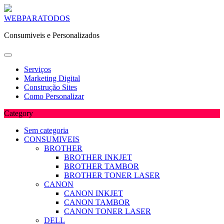
Skip
WEBPARATODOS
to
Consumiveis e Personalizados
content
Serviços
Marketing Digital
Construção Sites
Como Personalizar
Category
Sem categoria
CONSUMIVEIS
BROTHER
BROTHER INKJET
BROTHER TAMBOR
BROTHER TONER LASER
CANON
CANON INKJET
CANON TAMBOR
CANON TONER LASER
DELL