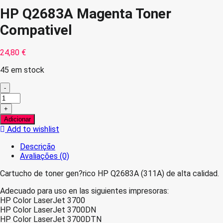
HP Q2683A Magenta Toner
Compativel
24,80
€
45 em stock
-
Quantidade
de
+
HP
Adicionar
Q2683A
Add to wishlist
Magenta
Toner
Descrição
Compativel
Avaliações (0)
Cartucho de toner gen?rico HP Q2683A (311A) de alta calidad.
Adecuado para uso en las siguientes impresoras:
HP Color LaserJet 3700
HP Color LaserJet 3700DN
HP Color LaserJet 3700DTN