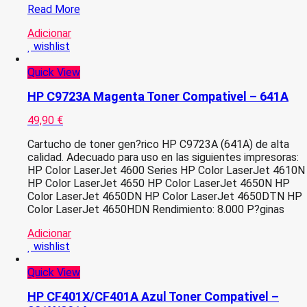
HP
Read More
C7115A/Q2613A/Q2624A
Adicionar
Preto
wishlist
Toner
Compativel
Quick View
HP C9723A Magenta Toner Compativel – 641A
49,90
€
Cartucho de toner gen?rico HP C9723A (641A) de alta
calidad. Adecuado para uso en las siguientes impresoras:
HP Color LaserJet 4600 Series HP Color LaserJet 4610N
HP Color LaserJet 4650 HP Color LaserJet 4650N HP
Color LaserJet 4650DN HP Color LaserJet 4650DTN HP
Color LaserJet 4650HDN Rendimiento: 8.000 P?ginas
Adicionar
wishlist
Quick View
HP CF401X/CF401A Azul Toner Compativel –