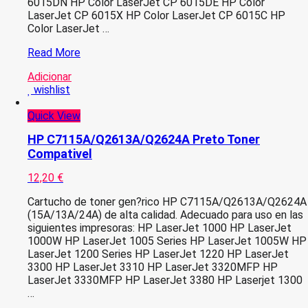
6015DN HP Color LaserJet CP 6015DE HP Color
LaserJet CP 6015X HP Color LaserJet CP 6015C HP
Color LaserJet …
HP
Read More
CB385A
Adicionar
Azul
wishlist
Tambor
Compativel
Quick View
HP C7115A/Q2613A/Q2624A Preto Toner
Compativel
12,20
€
Cartucho de toner gen?rico HP C7115A/Q2613A/Q2624A
(15A/13A/24A) de alta calidad. Adecuado para uso en las
siguientes impresoras: HP LaserJet 1000 HP LaserJet
1000W HP LaserJet 1005 Series HP LaserJet 1005W HP
LaserJet 1200 Series HP LaserJet 1220 HP LaserJet
3300 HP LaserJet 3310 HP LaserJet 3320MFP HP
LaserJet 3330MFP HP LaserJet 3380 HP Laserjet 1300
…